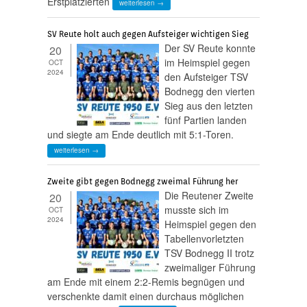
Erstplatzierten
weiterlesen →
SV Reute holt auch gegen Aufsteiger wichtigen Sieg
Der SV Reute konnte
20
im Heimspiel gegen
OCT
2024
den Aufsteiger TSV
Bodnegg den vierten
Sieg aus den letzten
fünf Partien landen
und siegte am Ende deutlich mit 5:1-Toren.
weiterlesen →
Zweite gibt gegen Bodnegg zweimal Führung her
Die Reutener Zweite
20
musste sich im
OCT
2024
Heimspiel gegen den
Tabellenvorletzten
TSV Bodnegg II trotz
zweimaliger Führung
am Ende mit einem 2:2-Remis begnügen und
verschenkte damit einen durchaus möglichen