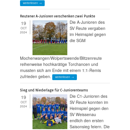
weiterlesen →
Reutener A-Junioren verschenken zwei Punkte
Die A-Junioren des
19
SV Reute vergaben
OCT
2024
im Heimspiel gegen
die SGM
Mochenwangen/Wolpertswende/Blitzenreute
reihenweise hochkarätige Torchancen und
mussten sich am Ende mit einem 1:1-Remis
zufrieden geben.
weiterlesen →
Sieg und Niederlage für C-Juniorenteams
Die C1-Junioren des
19
SV Reute konnten im
OCT
2024
Heimspiel gegen den
SV Weissenau
endlich den ersten
Saisonsieg feiern. Die