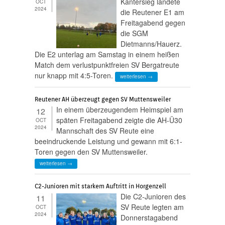
Kantersieg landete
OCT
2024
die Reutener E1 am
Freitagabend gegen
die SGM
Dietmanns/Hauerz.
Die E2 unterlag am Samstag in einem heißen
Match dem verlustpunktfreien SV Bergatreute
nur knapp mit 4:5-Toren.
weiterlesen →
Reutener AH überzeugt gegen SV Muttensweiler
In einem überzeugendem Heimspiel am
12
späten Freitagabend zeigte die AH-Ü30
OCT
2024
Mannschaft des SV Reute eine
beeindruckende Leistung und gewann mit 6:1-
Toren gegen den SV Muttensweiler.
weiterlesen →
C2-Junioren mit starkem Auftritt in Horgenzell
Die C2-Junioren des
11
SV Reute legten am
OCT
2024
Donnerstagabend