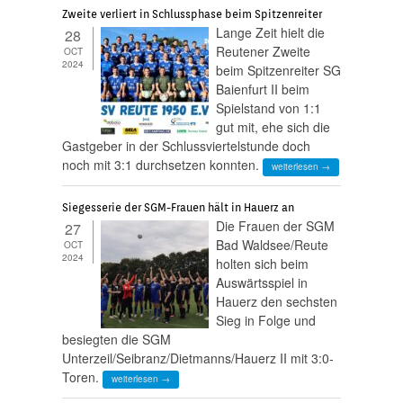
Zweite verliert in Schlussphase beim Spitzenreiter
Lange Zeit hielt die
28
Reutener Zweite
OCT
2024
beim Spitzenreiter SG
Baienfurt II beim
Spielstand von 1:1
gut mit, ehe sich die
Gastgeber in der Schlussviertelstunde doch
noch mit 3:1 durchsetzen konnten.
weiterlesen →
Siegesserie der SGM-Frauen hält in Hauerz an
Die Frauen der SGM
27
Bad Waldsee/Reute
OCT
2024
holten sich beim
Auswärtsspiel in
Hauerz den sechsten
Sieg in Folge und
besiegten die SGM
Unterzeil/Seibranz/Dietmanns/Hauerz II mit 3:0-
Toren.
weiterlesen →