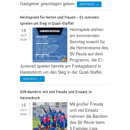
Gastgeber geschlagen geben.
weiterlesen →
Heimspiele für Herren und Frauen – E1-Junioren
spielen um Sieg in Quali-Staffel
Heimspiele stehen
18
am kommenden
OCT
2024
Sonntag sowohl für
die Herrenteams des
SV Reute auf dem
Programm, die E1-
Junioren spielen bereits am Freitagabend in
Haisterkirch um den Sieg in der Quali-Staffel.
weiterlesen →
SVR-Bambini mit viel Freude und Einsatz in
Haisterkirch
Mit großer Freude
15
und viel Einsatz
OCT
2024
nahmen die Bambini
des SV Reute beim
3.Fairplay-Liga-