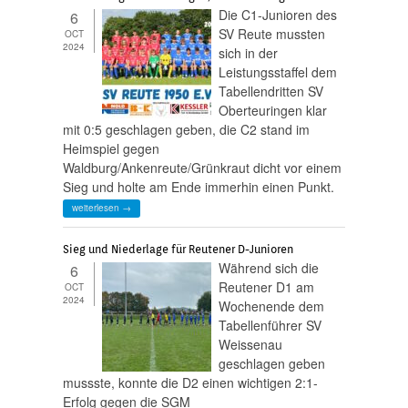
Die C1-Junioren des
6
SV Reute mussten
OCT
2024
sich in der
Leistungsstaffel dem
Tabellendritten SV
Oberteuringen klar
mit 0:5 geschlagen geben, die C2 stand im
Heimspiel gegen
Waldburg/Ankenreute/Grünkraut dicht vor einem
Sieg und holte am Ende immerhin einen Punkt.
weiterlesen →
Sieg und Niederlage für Reutener D-Junioren
Während sich die
6
Reutener D1 am
OCT
2024
Wochenende dem
Tabellenführer SV
Weissenau
geschlagen geben
mussste, konnte die D2 einen wichtigen 2:1-
Erfolg gegen die SGM