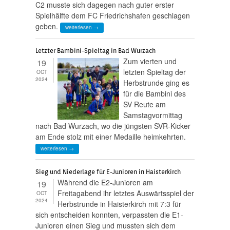
C2 musste sich dagegen nach guter erster
Spielhälfte dem FC Friedrichshafen geschlagen
geben.
weiterlesen →
Letzter Bambini-Spieltag in Bad Wurzach
Zum vierten und
19
letzten Spieltag der
OCT
2024
Herbstrunde ging es
für die Bambini des
SV Reute am
Samstagvormittag
nach Bad Wurzach, wo die jüngsten SVR-Kicker
am Ende stolz mit einer Medaille heimkehrten.
weiterlesen →
Sieg und Niederlage für E-Junioren in Haisterkirch
Während die E2-Junioren am
19
Freitagabend ihr letztes Auswärtsspiel der
OCT
2024
Herbstrunde in Haisterkirch mit 7:3 für
sich entscheiden konnten, verpassten die E1-
Junioren einen Sieg und mussten sich dem