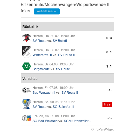
Blitzenreute/Mochenwangen/Wolpertswende II
feiern.
weiterlesen →
Rückblick
Herren, Do. 30.07. 19:00 Uhr
0:3
SV Reute
vs.
SV Baindt
Herren, Do. 30.07. 19:00 Uhr
0:1
Winterstett. II
vs.
SV Reute II
Herren, Di. 04.08. 19:00 Uhr
1:1
Bergatreute
vs.
SV Reute
Vorschau
Herren, Fr. 07.08. 19:00 Uhr
-:-
Bad Wurzach II
vs.
SV Reute II
Herren, Sa. 08.08. 11:00 Uhr
live
SV Reute
vs.
SG Baienfurt II
Frauen, So. 09.08. 11:00 Uhr
-:-
SG Bad Waldsee
vs.
SGM Uttenweiler...
© FuPa-Widget