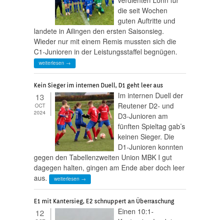
die seit Wochen
guten Auftritte und
landete in Ailingen den ersten Saisonsieg.
Wieder nur mit einem Remis mussten sich die
C1-Junioren in der Leistungsstaffel begnügen.
weiterlesen →
Kein Sieger im internen Duell, D1 geht leer aus
Im internen Duell der
13
Reutener D2- und
OCT
2024
D3-Junioren am
fünften Spieltag gab’s
keinen Sieger. Die
D1-Junioren konnten
gegen den Tabellenzweiten Union MBK I gut
dagegen halten, gingen am Ende aber doch leer
aus.
weiterlesen →
E1 mit Kantersieg, E2 schnuppert an Überraschung
Einen 10:1-
12