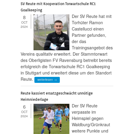
SV Reute mit Kooperation Torwartschule RC1
Goalkeeping
Der SV Reute hat mit
8
Torhüter Ramon
OCT
2024
Castellucci einen
Partner gefunden,
der das
Trainingsangebot des
Vereins qualitativ erweitert. Der Stammtorwart
des Oberligisten FV Ravensburg betreibt bereits
erfolgreich die Torwartschule RC1 Goalkeeping
in Stuttgart und erweitert diese um den Standort
Reute.
weiterlesen →
Reute kassiert ersatzgeschwächt unnötige
Heimniederlage
Der SV Reute
6
verpasste im
OCT
2024
Heimspiel gegen
Waldburg/Grünkraut
weitere Punkte und