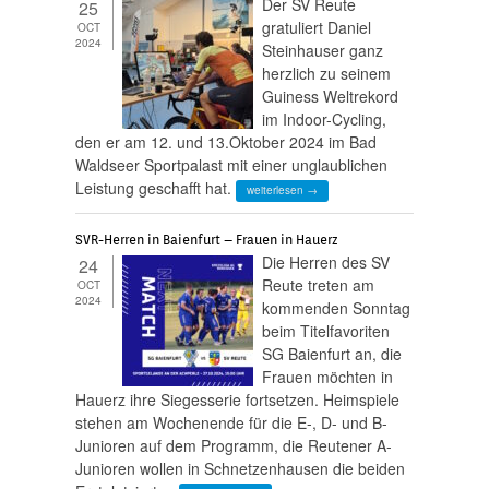
Der SV Reute
25
gratuliert Daniel
OCT
2024
Steinhauser ganz
herzlich zu seinem
Guiness Weltrekord
im Indoor-Cycling,
den er am 12. und 13.Oktober 2024 im Bad
Waldseer Sportpalast mit einer unglaublichen
Leistung geschafft hat.
weiterlesen →
SVR-Herren in Baienfurt – Frauen in Hauerz
Die Herren des SV
24
Reute treten am
OCT
2024
kommenden Sonntag
beim Titelfavoriten
SG Baienfurt an, die
Frauen möchten in
Hauerz ihre Siegesserie fortsetzen. Heimspiele
stehen am Wochenende für die E-, D- und B-
Junioren auf dem Programm, die Reutener A-
Junioren wollen in Schnetzenhausen die beiden