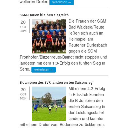
weiteren Dreier.
weiterlesen →
SGM-Frauen bleiben siegreich
Die Frauen der SGM
20
Bad Waldsee/Reute
OCT
2024
ließen sich auch im
Heimspiel am
Reutener Durlesbach
gegen die SGM
Fronhofen/Blitzenreute/Baindt nicht stoppen und
landeten mit dem 1:0-Erfolg den fünften Sieg in
Serie.
weiterlesen →
B-Junioren des SVR landen ersten Saisonsieg
Mit einem 4:2-Erfolg
20
in Eriskirch konnten
OCT
2024
die B-Junioren den
ersten Saisonsieg in
der Leistungsstaffel
landen und konnten
mit einem Dreier vom Bodensee zurückkehren.