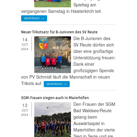
Spieltag am
vergangenen Samstag in Haisterkirch teil.
weiterlesen →
Neuer Trikotsatz für B-Junioren des SV Reute
Die B-Junioren des
14
SV Reute dürfen sich
OCT
2024
über eine großartige
Unterstützung freuen:
Dank einer
großzügigen Spende
von PV Schmidt läuft die Mannschaft in neuen
Trikots auf.
weiterlesen →
SGM-Frauen siegen auch in Maierhöfen
Den Frauen der SGM
13
Bad Waldsee/Reute
OCT
2024
gelang beim
Auswärtsspiel in
Maierhöfen der vierte
Sieg in Serie und sie