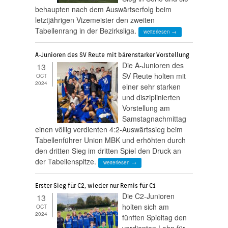
behaupten nach dem Auswärtserfolg beim
letztjährigen Vizemeister den zweiten
Tabellenrang in der Bezirksliga.
weiterlesen →
A-Junioren des SV Reute mit bärenstarker Vorstellung
Die A-Junioren des
13
SV Reute holten mit
OCT
2024
einer sehr starken
und disziplinierten
Vorstellung am
Samstagnachmittag
einen völlig verdienten 4:2-Auswärtssieg beim
Tabellenführer Union MBK und erhöhten durch
den dritten Sieg im dritten Spiel den Druck an
der Tabellenspitze.
weiterlesen →
Erster Sieg für C2, wieder nur Remis für C1
Die C2-Junioren
13
holten sich am
OCT
2024
fünften Spieltag den
verdienten Lohn für