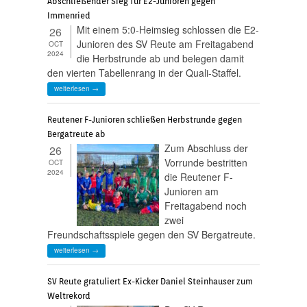
Abschließender Sieg für E2-Junioren gegen
Immenried
Mit einem 5:0-Heimsieg schlossen die E2-
26
Junioren des SV Reute am Freitagabend
OCT
2024
die Herbstrunde ab und belegen damit
den vierten Tabellenrang in der Quali-Staffel.
weiterlesen →
Reutener F-Junioren schließen Herbstrunde gegen
Bergatreute ab
Zum Abschluss der
26
Vorrunde bestritten
OCT
2024
die Reutener F-
Junioren am
Freitagabend noch
zwei
Freundschaftsspiele gegen den SV Bergatreute.
weiterlesen →
SV Reute gratuliert Ex-Kicker Daniel Steinhauser zum
Weltrekord