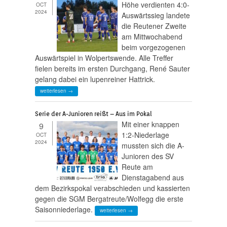
Höhe verdienten 4:0-
OCT
2024
Auswärtssieg landete
die Reutener Zweite
am Mittwochabend
beim vorgezogenen
Auswärtspiel in Wolpertswende. Alle Treffer
fielen bereits im ersten Durchgang, René Sauter
gelang dabei ein lupenreiner Hattrick.
weiterlesen →
Serie der A-Junioren reißt – Aus im Pokal
Mit einer knappen
9
1:2-Niederlage
OCT
2024
mussten sich die A-
Junioren des SV
Reute am
Dienstagabend aus
dem Bezirkspokal verabschieden und kassierten
gegen die SGM Bergatreute/Wolfegg die erste
Saisonniederlage.
weiterlesen →