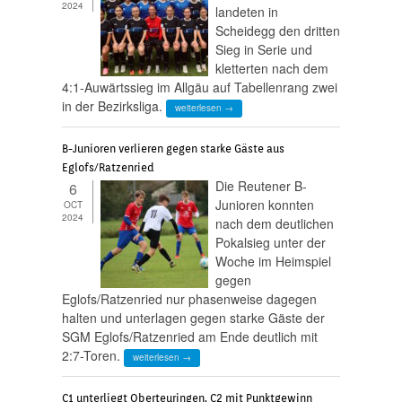
2024
landeten in
Scheidegg den dritten
Sieg in Serie und
kletterten nach dem
4:1-Auwärtssieg im Allgäu auf Tabellenrang zwei
in der Bezirksliga.
weiterlesen →
B-Junioren verlieren gegen starke Gäste aus
Eglofs/Ratzenried
Die Reutener B-
6
Junioren konnten
OCT
2024
nach dem deutlichen
Pokalsieg unter der
Woche im Heimspiel
gegen
Eglofs/Ratzenried nur phasenweise dagegen
halten und unterlagen gegen starke Gäste der
SGM Eglofs/Ratzenried am Ende deutlich mit
2:7-Toren.
weiterlesen →
C1 unterliegt Oberteuringen, C2 mit Punktgewinn