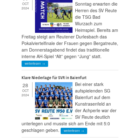
Sonntag erwarten die
OCT
2024
Herren des SV Reute
die TSG Bad
Wurzach zum
Heimspiel. Bereits am
Freitag steigt am Reutener Durlesbach das
Pokalviertelfinale der Frauen gegen Bergatreute,
am Donnerstagabend findet das traditionelle
interne AH-Spiel “Alt” gegen “Jung” statt.
weiterlesen →
Klare Niederlage für SVR in Baienfurt
Bei einer stark
28
aufspielenden SG
OCT
2024
Baienfurt auf dem
Kunstrasenfeld an
der Achperle war der
SV Reute deutlich
unterlegen und musste sich am Ende mit 5:0
geschlagen geben.
weiterlesen →