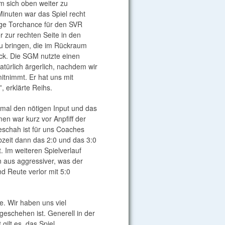
m sich oben weiter zu
Minuten war das Spiel recht
tige Torchance für den SVR
r zur rechten Seite in den
 zu bringen, die im Rückraum
ock. Die SGM nutzte einen
türlich ärgerlich, nachdem wir
mitnimmt. Er hat uns mit
, erklärte Reihs.
mal den nötigen Input und das
en war kurz vor Anpfiff der
eschah ist für uns Coaches
lbzeit dann das 2:0 und das 3:0
 Im weiteren Spielverlauf
n aus aggressiver, was der
d Reute verlor mit 5:0
e. Wir haben uns viel
schehen ist. Generell in der
gilt es, das Spiel