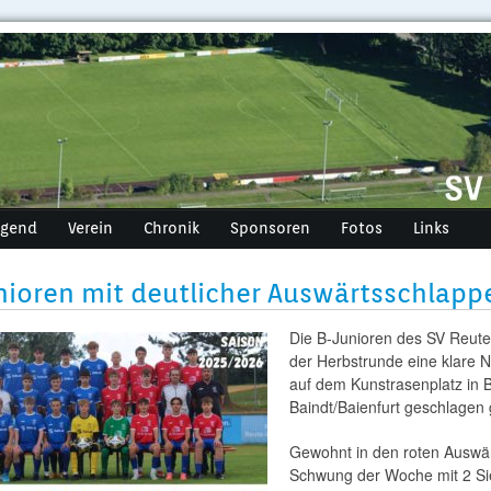
ugend
Verein
Chronik
Sponsoren
Fotos
Links
nioren mit deutlicher Auswärtsschlapp
Die B-Junioren des SV Reute
der Herbstrunde eine klare N
auf dem Kunstrasenplatz in 
Baindt/Baienfurt geschlagen
Gewohnt in den roten Auswär
Schwung der Woche mit 2 S