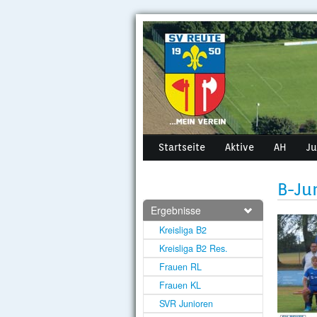
Startseite
Aktive
AH
J
B-Ju
Ergebnisse
Kreisliga B2
Kreisliga B2 Res.
Frauen RL
Frauen KL
SVR Junioren