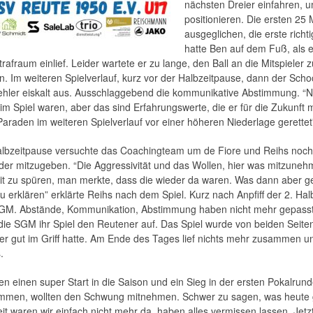
nächsten Dreier einfahren, u
positionieren. Die ersten 25 
ausgeglichen, die erste rich
hatte Ben auf dem Fuß, als e
rafraum einlief. Leider wartete er zu lange, den Ball an die Mitspieler
en. Im weiteren Spielverlauf, kurz vor der Halbzeitpause, dann der Sch
ehler eiskalt aus. Ausschlaggebend die kommunikative Abstimmung. “Na
 im Spiel waren, aber das sind Erfahrungswerte, die er für die Zukunft 
Paraden im weiteren Spielverlauf vor einer höheren Niederlage gerettet”
albzeitpause versuchte das Coachingteam um de Fiore und Reihs noch
der mitzugeben. “Die Aggressivität und das Wollen, hier was mitzunehm
it zu spüren, man merkte, dass die wieder da waren. Was dann aber g
u erklären” erklärte Reihs nach dem Spiel. Kurz nach Anpfiff der 2. Ha
SGM. Abstände, Kommunikation, Abstimmung haben nicht mehr gepasst.
die SGM ihr Spiel den Reutener auf. Das Spiel wurde von beiden Seite
ber gut im Griff hatte. Am Ende des Tages lief nichts mehr zusammen un
.
ten einen super Start in die Saison und ein Sieg in der ersten Pokalrund
men, wollten den Schwung mitnehmen. Schwer zu sagen, was heute ge
it waren wir einfach nicht mehr da, haben alles vermissen lassen. Jetzt 