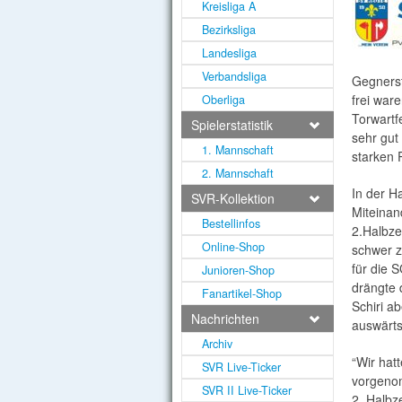
Kreisliga A
Bezirksliga
Landesliga
Verbandsliga
Gegnerst
frei war
Oberliga
Torwartf
Spielerstatistik
sehr gut
1. Mannschaft
starken 
2. Mannschaft
In der H
SVR-Kollektion
Miteinan
Bestellinfos
2.Halbze
Online-Shop
schwer z
für die 
Junioren-Shop
drängte 
Fanartikel-Shop
Schiri a
Nachrichten
auswärts
Archiv
“Wir hat
SVR Live-Ticker
vorgenom
SVR II Live-Ticker
2. Halbze