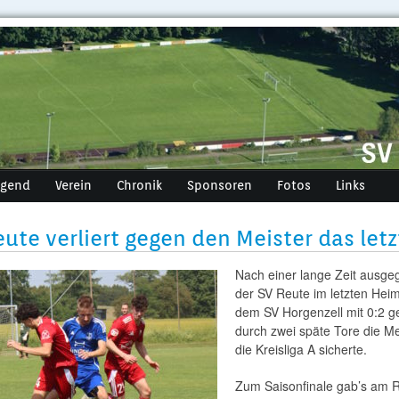
ugend
Verein
Chronik
Sponsoren
Fotos
Links
eute verliert gegen den Meister das letz
Nach einer lange Zeit ausgeg
der SV Reute im letzten Hei
dem SV Horgenzell mit 0:2 g
durch zwei späte Tore die Me
die Kreisliga A sicherte.
Zum Saisonfinale gab’s am 