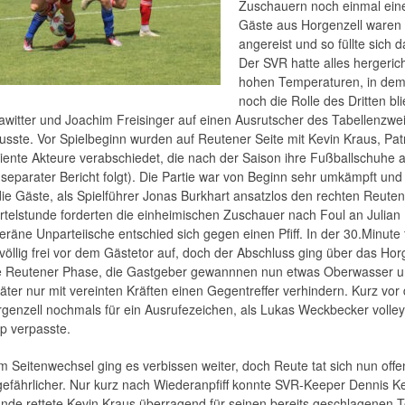
Zuschauern noch einmal eine
Gäste aus Horgenzell waren
angereist und so füllte sich 
Der SVR hatte alles hergerich
hohen Temperaturen, in dem
noch die Rolle des Dritten bl
awitter und Joachim Freisinger auf einen Ausrutscher des Tabellenzw
usste. Vor Spielbeginn wurden auf Reutener Seite mit Kevin Kraus, Patr
diente Akteure verabschiedet, die nach der Saison ihre Fußballschuhe
separater Bericht folgt). Die Partie war von Beginn sehr umkämpft und
die Gäste, als Spielführer Jonas Burkhart ansatzlos den rechten Reuten
ertelstunde forderten die einheimischen Zuschauer nach Foul an Julian
eräne Unparteiische entschied sich gegen einen Pfiff. In der 30.Minute
h völlig frei vor dem Gästetor auf, doch der Abschluss ging über das Ho
e Reutener Phase, die Gastgeber gewannnen nun etwas Oberwasser un
äter nur mit vereinten Kräften einen Gegentreffer verhindern. Kurz vor
genzell nochmals für ein Ausrufezeichen, als Lukas Weckbecker volle
p verpasste.
 Seitenwechsel ging es verbissen weiter, doch Reute tat sich nun off
efährlicher. Nur kurz nach Wiederanpfiff konnte SVR-Keeper Dennis Ke
unde rettete Kevin Kraus überragend für seinen bereits geschlagenen T