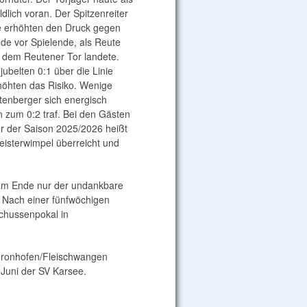
ldlich voran. Der Spitzenreiter
te erhöhten den Druck gegen
nde vor Spielende, als Reute
or dem Reutener Tor landete.
jubelten 0:1 über die Linie
rhöhten das Risiko. Wenige
tenberger sich energisch
 zum 0:2 traf. Bei den Gästen
er der Saison 2025/2026 heißt
isterwimpel überreicht und
 am Ende nur der undankbare
n. Nach einer fünfwöchigen
Schussenpokal in
 Fronhofen/Fleischwangen
.Juni der SV Karsee.