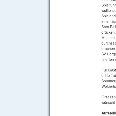
Spielführ
wollte s
Spielend
einen Ec
Sam Ball
drücken.
Minuten 
durchset
brachen 
SV Horge
feierten
Für Gast
dritte T
Sommerpa
Wolpert
Gratulat
wünscht 
Aufstel