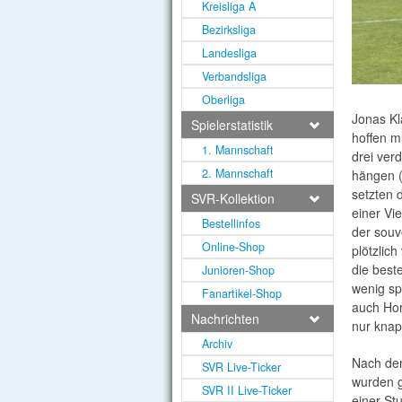
Kreisliga A
Bezirksliga
Landesliga
Verbandsliga
Oberliga
Jonas Kl
Spielerstatistik
hoffen m
1. Mannschaft
drei ver
2. Mannschaft
hängen (
setzten 
SVR-Kollektion
einer Vi
Bestellinfos
der souv
Online-Shop
plötzlic
die best
Junioren-Shop
wenig sp
Fanartikel-Shop
auch Hor
Nachrichten
nur knap
Archiv
Nach dem
SVR Live-Ticker
wurden g
SVR II Live-Ticker
einer St