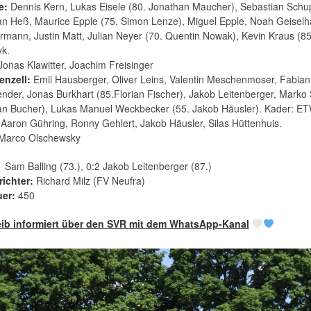
e:
Dennis Kern, Lukas Eisele (80. Jonathan Maucher), Sebastian Schupp
an Heß, Maurice Epple (75. Simon Lenze), Miguel Epple, Noah Geiselhar
rmann, Justin Matt, Julian Neyer (70. Quentin Nowak), Kevin Kraus (8
k.
 Jonas Klawitter, Joachim Freisinger
enzell:
Emil Hausberger, Oliver Leins, Valentin Meschenmoser, Fabia
nder, Jonas Burkhart (85.Florian Fischer), Jakob Leitenberger, Marko S
an Bucher), Lukas Manuel Weckbecker (55. Jakob Häusler). Kader: E
 Aaron Gühring, Ronny Gehlert, Jakob Häusler, Silas Hüttenhuis.
 Marco Olschewsky
 Sam Balling (73.), 0:2 Jakob Leitenberger (87.)
ichter:
Richard Milz (FV Neufra)
er:
450
eib informiert über den SVR mit dem WhatsApp-Kanal