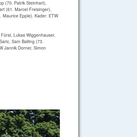
 (70. Patrik Steinhart),
t (61. Marcel Freisinger),
5. Maurice Epple). Kader: ETW
n Fürst, Lukas Wiggenhauser,
aric, Sam Balling (73.
TW Jannik Dorner, Simon