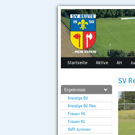
Startseite
Aktive
AH
J
SV R
Ergebnisse
Kreisliga B2
Kreisliga B2 Res.
Frauen RL
Frauen KL
SVR Junioren