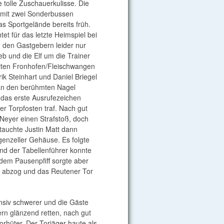
 tolle Zuschauerkulisse. Die
 mit zwei Sonderbussen
das Sportgelände bereits früh.
tet für das letzte Heimspiel bei
 den Gastgebern leider nur
ieb und die Elf um die Trainer
eiten Fronhofen/Fleischwangen
ik Steinhart und Daniel Briegel
 an den berühmten Nagel
 das erste Ausrufezeichen
er Torpfosten traf. Nach gut
 Neyer einen Strafstoß, doch
 tauchte Justin Matt dann
rgenzeller Gehäuse. Es folgte
d der Tabellenführer konnte
 dem Pausenpfiff sorgte aber
y abzog und das Reutener Tor
ensiv schwerer und die Gäste
rn glänzend retten, nach gut
orhüter. Der Torjäger haute als