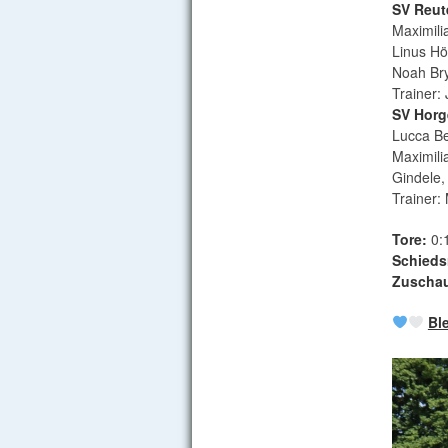
SV Reut
Maximili
Linus Hö
Noah Bry
Trainer:
SV Horg
Lucca Be
Maximili
Gindele,
Trainer:
Tore:
0:1
Schiedsr
Zuschau
Bl