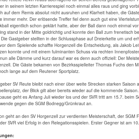
er in seinem letzten Karrierespiel noch einmal alles raus und ging vorbi
ich auf dem Remis absolut nicht ausruhen und Klarheit haben, die Gäs
e immer mehr. Der erlösende Treffer fiel denn auch gut eine Viertelstu
kball eigentlich schon geklärt hatte, aber der Ball dann noch einmal v
ing stand in der Mitte goldrichtig und konnte den Ball zum frenetisch be
 Die Gastgeber stellten in der Schlussphase auf Dreierkette um und e
vor dem Spielende schaffte Horgenzell die Entscheidung, als Jakob Lei
zen konnte und mit einem fulminanten Schuss via rechten Innenpfosten
nun alle Dämme und kurz darauf war es denn auch offiziell: Der Meist
nzell. Die Gäste bekamen von Bezirksspielleiter Thomas Fuchs den Me
 noch lange auf dem Reutener Sportplatz.
geber SV Reute bleibt nach einer über weite Strecken starken Saison
abellenplatz, der Blick gilt aber bereits wieder auf die kommende Saiso
use geht es Anfang Juli wieder los und der SVR tritt am 15.7. beim 
swende gegen die SGM Bodnegg/Grünkraut an.
ion geht an den SV Horgenzell zur verdienten Meisterschaft, der SGM
der SVR viel Erfolg in den Relegationsspielen. Erster Gegner ist am 10
lungen: