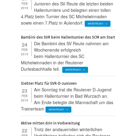
Junioren des SV Reute die letzten beiden
FEB
2015
Hallenturniere und belegten einen tollen
4.Platz beim Turnier des SC Michelwinnaden
sowie einen 7.Platz in Aulendorf.
weiterlesen →
Bambini des SVR beim Hallenturnier des SCM am Start
Die Bambini des SV Reute nahmen am
24
Wochenende erfolgreich
FEB
2015
beim Hallenturnier des SC
Michelwinnaden in der Reutener
Durlesbachhalle teil.
weiterlesen →
Siebter Platz für SVR-D-Junioren
Am Sonntag trat die Reutener D-Jugend
23
beim Hallenturnier in Bad Wurzach an.
FEB
2015
Am Ende belegte die Mannschaft um das
Trainerteam
weiterlesen →
Aktive mitten drin in Vorbereitung
Trotz der andauernden winterlichen
22
Verhältnisse befinden sich die Reutener
FEB