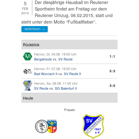
Der diesjährige Hausball im Reutener
5
Sportheim findet am Freitag vor dem
FEB
2015
Reutener Umzug, 06.02.2015, statt und
steht unter dem Motto “Fußballfieber”.
weiterlesen →
Rückblick
Herren, Di. 04.08. 19:00 Uhr
1:1
Bergatreute
vs.
SV Reute
Herren, Fr. 07.08. 19:00 Uhr
5:3
Bad Wurzach II
vs.
SV Reute II
Herren, Sa. 08.08. 11:00 Uhr
3:0
SV Reute
vs.
SG Baienfurt II
Heute
Frauen