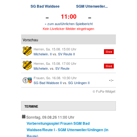
SG Bad Waldsee
SGM Uttenweiler...
-
-
11:00
» zum ausführlichen Spielbericht
Kein Liveticker-Melder eingetragen
Vorschau
Herren, Sa. 15.08. 15:00 Uhr
live
Michelwin. II
vs.
SV Reute II
Herren, Sa. 15.08. 17:00 Uhr
live
Michelwin.
vs.
SV Reute
Frauen, So. 16.08. 10:30 Uhr
-:-
SG Bad Waldsee II
vs.
SG Unlingen II
© FuPa-Widget
TERMINE
Sonntag, 09.08.26 11:00 Uhr
Vorbereitungsspiel Frauen SGM Bad
Waldsee/Reute I - SGM Uttenweiler/Unlingen (in
Reute)