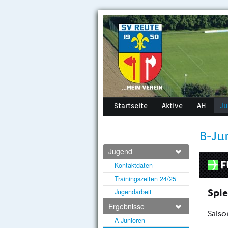
Startseite
Aktive
AH
J
B-Ju
Jugend
Kontaktdaten
Trainingszeiten 24/25
Jugendarbeit
Ergebnisse
A-Junioren