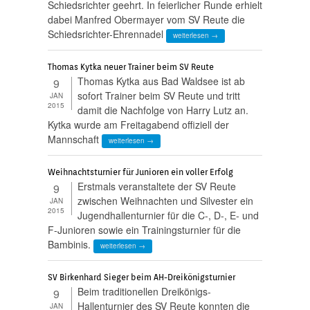
Schiedsrichter geehrt. In feierlicher Runde erhielt
dabei Manfred Obermayer vom SV Reute die
Schiedsrichter-Ehrennadel
weiterlesen →
Thomas Kytka neuer Trainer beim SV Reute
Thomas Kytka aus Bad Waldsee ist ab
9
sofort Trainer beim SV Reute und tritt
JAN
2015
damit die Nachfolge von Harry Lutz an.
Kytka wurde am Freitagabend offiziell der
Mannschaft
weiterlesen →
Weihnachtsturnier für Junioren ein voller Erfolg
Erstmals veranstaltete der SV Reute
9
zwischen Weihnachten und Silvester ein
JAN
2015
Jugendhallenturnier für die C-, D-, E- und
F-Junioren sowie ein Trainingsturnier für die
Bambinis.
weiterlesen →
SV Birkenhard Sieger beim AH-Dreikönigsturnier
Beim traditionellen Dreikönigs-
9
Hallenturnier des SV Reute konnten die
JAN