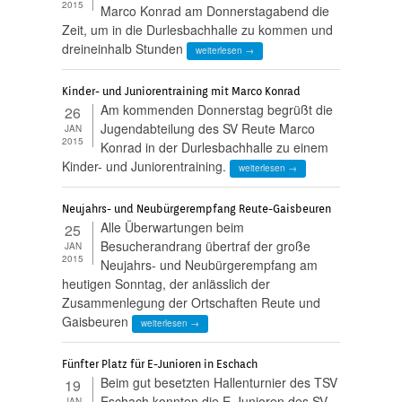
2015
Marco Konrad am Donnerstagabend die
Zeit, um in die Durlesbachhalle zu kommen und
dreineinhalb Stunden
weiterlesen →
Kinder- und Juniorentraining mit Marco Konrad
Am kommenden Donnerstag begrüßt die
26
Jugendabteilung des SV Reute Marco
JAN
2015
Konrad in der Durlesbachhalle zu einem
Kinder- und Juniorentraining.
weiterlesen →
Neujahrs- und Neubürgerempfang Reute-Gaisbeuren
Alle Überwartungen beim
25
Besucherandrang übertraf der große
JAN
2015
Neujahrs- und Neubürgerempfang am
heutigen Sonntag, der anlässlich der
Zusammenlegung der Ortschaften Reute und
Gaisbeuren
weiterlesen →
Fünfter Platz für E-Junioren in Eschach
Beim gut besetzten Hallenturnier des TSV
19
Eschach konnten die E-Junioren des SV
JAN