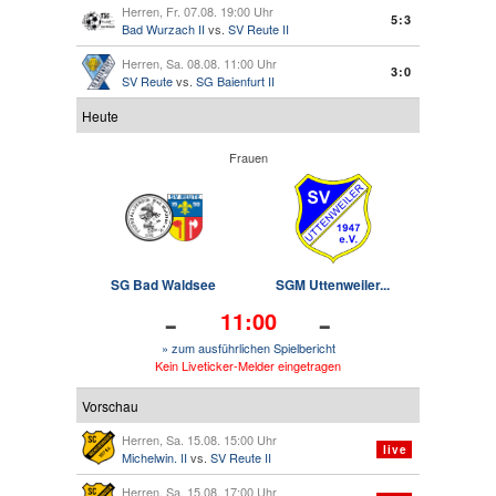
Herren, Fr. 07.08. 19:00 Uhr
5:3
Bad Wurzach II
vs.
SV Reute II
Herren, Sa. 08.08. 11:00 Uhr
3:0
SV Reute
vs.
SG Baienfurt II
Heute
Frauen
SG Bad Waldsee
SGM Uttenweiler...
-
-
11:00
» zum ausführlichen Spielbericht
Kein Liveticker-Melder eingetragen
Vorschau
Herren, Sa. 15.08. 15:00 Uhr
live
Michelwin. II
vs.
SV Reute II
Herren, Sa. 15.08. 17:00 Uhr