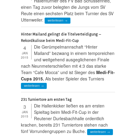
Hallenturnier des FV Bad Schussenried,
einen Tag zuvor belegten die Jungs vom SV
Reute einen sechsten Platz beim Turnier des SV
Uttenweiler.
weiterlesen →
Hinter Mailand gelingt die Titelverteidigung –
Rekordkulisse beim Medi-Fit-Cup
Die Gerümpelmannschaft “Hinter
4
Mailand” bezwang in einem temporeichen
JAN
2015
und weitgehend ausgeglichenen Finale
nach Neunmeterschießen mit 4:3 das starke
Team “Cafe Mocca” und ist Sieger des
Medi-Fit-
Cups 2015.
Als bester Spieler des Turniers
weiterlesen →
231 Turniertore am ersten Tag
Die Hallenkicker ließen es am ersten
3
Spieltag beim Medi-Fit-Cup in der
JAN
2015
Reutener Durlesbachhalle ordentlich
krachen, bereits 231 Turniertore stehen nach
fünf Vorrundengruppen zu Buche.
weiterlesen →