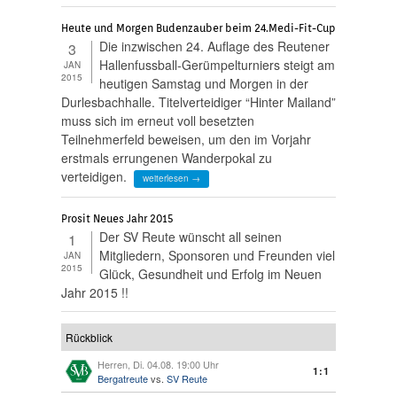
Heute und Morgen Budenzauber beim 24.Medi-Fit-Cup
Die inzwischen 24. Auflage des Reutener
3
Hallenfussball-Gerümpelturniers steigt am
JAN
2015
heutigen Samstag und Morgen in der
Durlesbachhalle. Titelverteidiger “Hinter Mailand”
muss sich im erneut voll besetzten
Teilnehmerfeld beweisen, um den im Vorjahr
erstmals errungenen Wanderpokal zu
verteidigen.
weiterlesen →
Prosit Neues Jahr 2015
Der SV Reute wünscht all seinen
1
Mitgliedern, Sponsoren und Freunden viel
JAN
2015
Glück, Gesundheit und Erfolg im Neuen
Jahr 2015 !!
Rückblick
Herren, Di. 04.08. 19:00 Uhr
1:1
Bergatreute
vs.
SV Reute