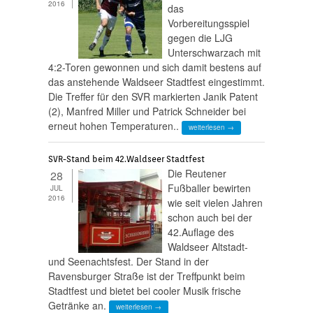
2016
das
Vorbereitungsspiel
gegen die LJG
Unterschwarzach mit
4:2-Toren gewonnen und sich damit bestens auf
das anstehende Waldseer Stadtfest eingestimmt.
Die Treffer für den SVR markierten Janik Patent
(2), Manfred Miller und Patrick Schneider bei
erneut hohen Temperaturen..
weiterlesen →
SVR-Stand beim 42.Waldseer Stadtfest
Die Reutener
28
Fußballer bewirten
JUL
2016
wie seit vielen Jahren
schon auch bei der
42.Auflage des
Waldseer Altstadt-
und Seenachtsfest. Der Stand in der
Ravensburger Straße ist der Treffpunkt beim
Stadtfest und bietet bei cooler Musik frische
Getränke an.
weiterlesen →