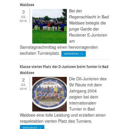
Waldsee
Bei der
3
Regenschlacht in Bad
JUL
2016
Waldsee belegte die
junge Garde der
Reutener E-Junioren
am
Samstagnachmittag einen hervorragenden
sechsten Turnierplatz.
weiterlesen →
Klasse vierter Platz der D-Junioren beim Turnier in Bad
Waldsee
Die DII-Junioren des
2
SV Reute mit dem
JUL
2016
Jahrgang 2004
zeigten bei dem
internationalen
Turnier in Bad
Waldsee eine tolle Leistung und erzielten einen
respektablen vierten Platz des Turniers.
weiterlesen →