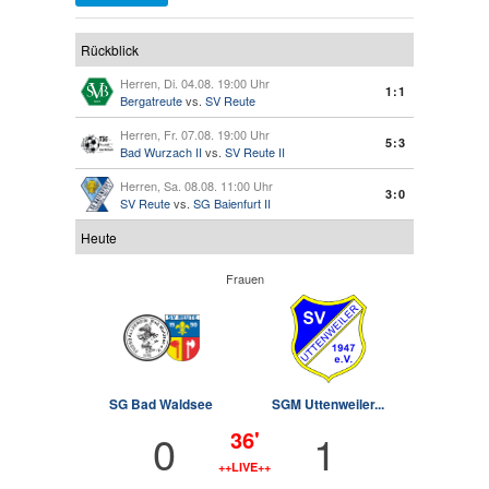
Rückblick
Herren, Di. 04.08. 19:00 Uhr
1:1
Bergatreute
vs.
SV Reute
Herren, Fr. 07.08. 19:00 Uhr
5:3
Bad Wurzach II
vs.
SV Reute II
Herren, Sa. 08.08. 11:00 Uhr
3:0
SV Reute
vs.
SG Baienfurt II
Heute
Frauen
SG Bad Waldsee
SGM Uttenweiler...
0
1
36'
++LIVE++