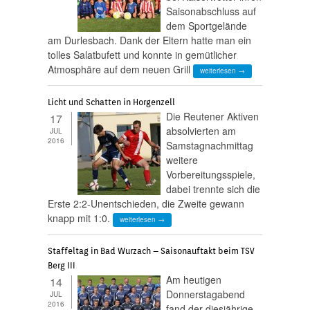
Saisonabschluss auf
dem Sportgelände
am Durlesbach. Dank der Eltern hatte man ein
tolles Salatbufett und konnte in gemütlicher
Atmosphäre auf dem neuen Grill
weiterlesen →
Licht und Schatten in Horgenzell
Die Reutener Aktiven
17
absolvierten am
JUL
2016
Samstagnachmittag
weitere
Vorbereitungsspiele,
dabei trennte sich die
Erste 2:2-Unentschieden, die Zweite gewann
knapp mit 1:0.
weiterlesen →
Staffeltag in Bad Wurzach – Saisonauftakt beim TSV
Berg III
Am heutigen
14
Donnerstagabend
JUL
2016
fand der diesjährige