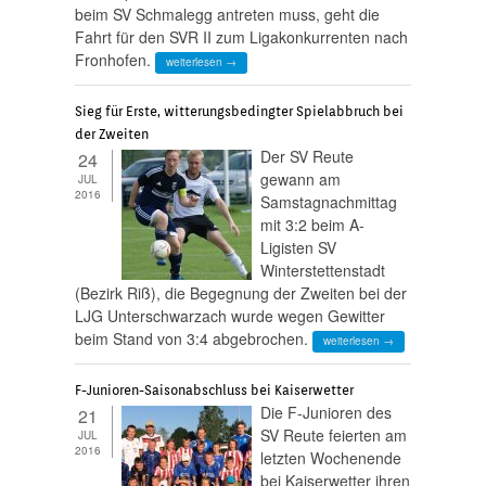
beim SV Schmalegg antreten muss, geht die
Fahrt für den SVR II zum Ligakonkurrenten nach
Fronhofen.
weiterlesen →
Sieg für Erste, witterungsbedingter Spielabbruch bei
der Zweiten
Der SV Reute
24
gewann am
JUL
2016
Samstagnachmittag
mit 3:2 beim A-
Ligisten SV
Winterstettenstadt
(Bezirk Riß), die Begegnung der Zweiten bei der
LJG Unterschwarzach wurde wegen Gewitter
beim Stand von 3:4 abgebrochen.
weiterlesen →
F-Junioren-Saisonabschluss bei Kaiserwetter
Die F-Junioren des
21
SV Reute feierten am
JUL
2016
letzten Wochenende
bei Kaiserwetter ihren