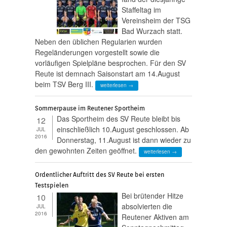
Staffeltag im
Vereinsheim der TSG
Bad Wurzach statt.
Neben den üblichen Regularien wurden
Regeländerungen vorgestellt sowie die
vorläufigen Spielpläne besprochen. Für den SV
Reute ist demnach Saisonstart am 14.August
beim TSV Berg III.
weiterlesen →
Sommerpause im Reutener Sportheim
Das Sportheim des SV Reute bleibt bis
12
einschließlich 10.August geschlossen. Ab
JUL
2016
Donnerstag, 11.August ist dann wieder zu
den gewohnten Zeiten geöffnet.
weiterlesen →
Ordentlicher Auftritt des SV Reute bei ersten
Testspielen
Bei brütender Hitze
10
absolvierten die
JUL
2016
Reutener Aktiven am