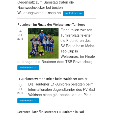
Gegensatz zum Samstag traten die
Nachwuchskicker bei besten
Witterungsverhältnissen an.
weiterlesen →
F-Junioren im Finale des Weissenauer Turnieres
Einen tollen zweiten
4
Turnierplatz feierten
JUL
2016
die F-Junioren des
SV Reute beim Moba-
Tec-Cup in
Weissenau, im Finale
unterlagen die Reutener dem TSB Ravensburg.
weiterlesen →
EI-Junioren werden Dritte beim Waldseer Turnier
Die Reutener E1-Junioren belegten beim
3
internationalen Jugendturnier des FV Bad
JUL
2016
Waldsee einen glänzenden dritten Platz.
weiterlesen →
Sechster Platz für Reutener EII-Junioren in Bad