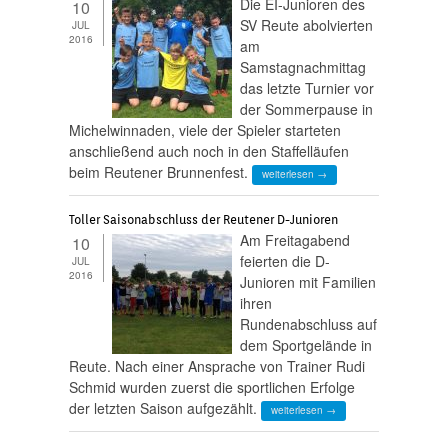
Die EI-Junioren des
10
SV Reute abolvierten
JUL
2016
am
Samstagnachmittag
das letzte Turnier vor
der Sommerpause in
Michelwinnaden, viele der Spieler starteten
anschließend auch noch in den Staffelläufen
beim Reutener Brunnenfest.
weiterlesen →
Toller Saisonabschluss der Reutener D-Junioren
Am Freitagabend
10
feierten die D-
JUL
2016
Junioren mit Familien
ihren
Rundenabschluss auf
dem Sportgelände in
Reute. Nach einer Ansprache von Trainer Rudi
Schmid wurden zuerst die sportlichen Erfolge
der letzten Saison aufgezählt.
weiterlesen →