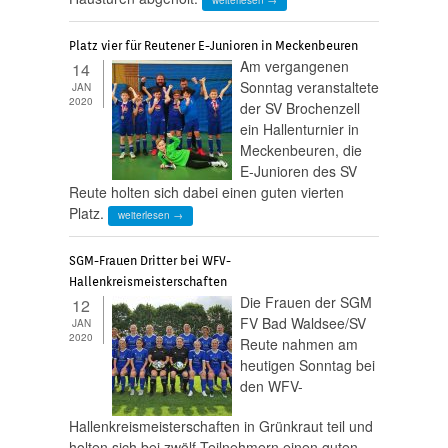
Platz vier für Reutener E-Junioren in Meckenbeuren
Am vergangenen
14
Sonntag veranstaltete
JAN
2020
der SV Brochenzell
ein Hallenturnier in
Meckenbeuren, die
E-Junioren des SV
Reute holten sich dabei einen guten vierten
Platz.
weiterlesen →
SGM-Frauen Dritter bei WFV-
Hallenkreismeisterschaften
Die Frauen der SGM
12
FV Bad Waldsee/SV
JAN
2020
Reute nahmen am
heutigen Sonntag bei
den WFV-
Hallenkreismeisterschaften in Grünkraut teil und
holten sich bei zwölf Teilnehmern einen guten