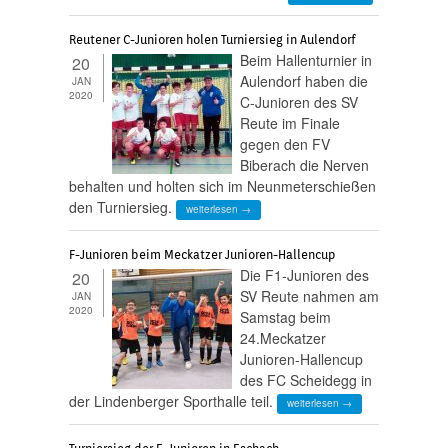
Reutener C-Junioren holen Turniersieg in Aulendorf
Beim Hallenturnier in
20
Aulendorf haben die
JAN
2020
C-Junioren des SV
Reute im Finale
gegen den FV
Biberach die Nerven
behalten und holten sich im Neunmeterschießen
den Turniersieg.
weiterlesen →
F-Junioren beim Meckatzer Junioren-Hallencup
Die F1-Junioren des
20
SV Reute nahmen am
JAN
2020
Samstag beim
24.Meckatzer
Junioren-Hallencup
des FC Scheidegg in
der Lindenberger Sporthalle teil.
weiterlesen →