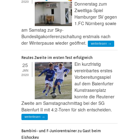
2020
Donnerstag zum
Zweitliga-Spiel
Hamburger SV gegen
1.FC Nürnberg sowie
am Samstag zur Sky-
Bundesligakonferenzschaltung erstmals nach
der Winterpause wieder geöffnet.
weiterlesen →
Reutes Zweite im ersten Test erfolgreich
Ein kurzfristig
25
vereinbartes erstes
JAN
2020
Vorbereitungsspiel
auf dem Baienfurter
Kunstrasenplatz
konnte die Reutener
Zweite am Samstagnachmittag bei der SG
Baienfurt II mit 4:2-Toren für sich entscheiden.
weiterlesen →
Bambini- und F-Juniorentrainer zu Gast beim
Eishockey