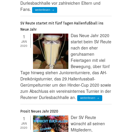
Durlesbachhalle vor zahlreichen Eltern und
Fans.
weiterlesen →
SV Reute startet mit fünf Tagen Hallenfußball ins
Neue Jahr
Das Neue Jahr 2020
1
startet beim SV Reute
JAN
2020
nach den eher
geruhsamen
Feiertagen mit viel
Bewegung, über fünf
Tage hinweg stehen Juniorenturniere, das AH-
Dreikönigsturnier, das 29.Hallenfussball-
Gerümpelturnier um den Hinder-Cup 2020 sowie
zum Abschluss ein vereinsinternes Turnier in der
Reutener Durlesbachhalle an.
weiterlesen →
Prosit Neues Jahr 2020
Der SV Reute
1
wünscht all seinen
JAN
2020
Mitgliedern,