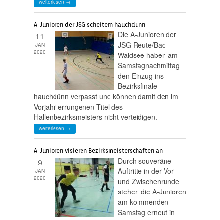
weiterlesen →
A-Junioren der JSG scheitern hauchdünn
Die A-Junioren der
11
JSG Reute/Bad
JAN
2020
Waldsee haben am
Samstagnachmittag
den Einzug ins
Bezirksfinale
hauchdünn verpasst und können damit den im
Vorjahr errungenen Titel des
Hallenbezirksmeisters nicht verteidigen.
weiterlesen →
A-Junioren visieren Bezirksmeisterschaften an
Durch souveräne
9
Auftritte in der Vor-
JAN
2020
und Zwischenrunde
stehen die A-Junioren
am kommenden
Samstag erneut in