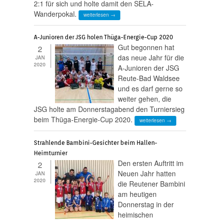
2:1 für sich und holte damit den SELA-
Wanderpokal.
weiterlesen →
A-Junioren der JSG holen Thüga-Energie-Cup 2020
Gut begonnen hat
2
das neue Jahr für die
JAN
2020
A-Junioren der JSG
Reute-Bad Waldsee
und es darf gerne so
weiter gehen, die
JSG holte am Donnerstagabend den Turniersieg
beim Thüga-Energie-Cup 2020.
weiterlesen →
Strahlende Bambini-Gesichter beim Hallen-
Heimturnier
Den ersten Auftritt im
2
Neuen Jahr hatten
JAN
2020
die Reutener Bambini
am heutigen
Donnerstag in der
heimischen