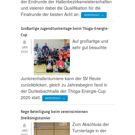
der Endrunde der Hallenbezirksmeisterschaften
und visieren dabei die Qualifikation für die
Finalrunde der besten Acht an.
weiterlesen →
Großartige Jugendturniertage beim Thüga-Energie-
Cup
Auf großartige und
8
sehr gut besuchte
JAN
2020
Juniorenhallenturniere kann der SV Reute
zurückblicken, gleich zu Jahresbeginn fand in
der Durlesbachhalle der Thüga-Energie-Cup
2020 statt.
weiterlesen →
Rege Beteiligung beim vereinsinternen
Dreikönigsturnier
Zum Abschluss der
6
Turniertage in der
JAN
2020