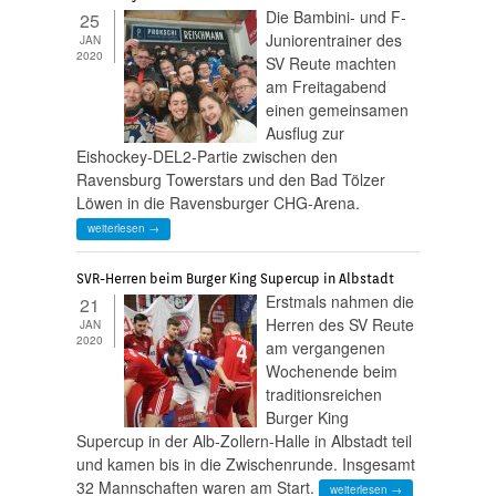
Die Bambini- und F-
25
Juniorentrainer des
JAN
2020
SV Reute machten
am Freitagabend
einen gemeinsamen
Ausflug zur
Eishockey-DEL2-Partie zwischen den
Ravensburg Towerstars und den Bad Tölzer
Löwen in die Ravensburger CHG-Arena.
weiterlesen →
SVR-Herren beim Burger King Supercup in Albstadt
Erstmals nahmen die
21
Herren des SV Reute
JAN
2020
am vergangenen
Wochenende beim
traditionsreichen
Burger King
Supercup in der Alb-Zollern-Halle in Albstadt teil
und kamen bis in die Zwischenrunde. Insgesamt
32 Mannschaften waren am Start.
weiterlesen →