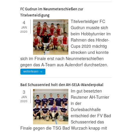
FC Gudrun im Neunmeterschießen zur
Titelverteidigung
Titelverteidiger FC
4
Gudrun musste sich
JAN
2020
beim Hobbyturnier im
Rahmen des Hinder-
Cups 2020 mächtig
strecken und konnte
sich im Finale erst nach Neunmeterschießen
gegen das A-Team aus Aulendorf durchsetzen.
weiterlesen →
Bad Schussenried holt den AH-SELA-Wanderpokal
Im gut besetzten
3
Reutener AH-Turnier
JAN
2020
in der
Durlesbachhalle
entschied der FV Bad
Schussenried das
Finale gegen die TSG Bad Wurzach knapp mit