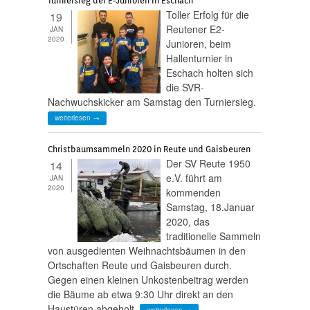
Turniersieg der E-Junioren in Eschach
Toller Erfolg für die
19
Reutener E2-
JAN
2020
Junioren, beim
Hallenturnier in
Eschach holten sich
die SVR-
Nachwuchskicker am Samstag den Turniersieg.
weiterlesen →
Christbaumsammeln 2020 in Reute und Gaisbeuren
Der SV Reute 1950
14
e.V. führt am
JAN
2020
kommenden
Samstag, 18.Januar
2020, das
traditionelle Sammeln
von ausgedienten Weihnachtsbäumen in den
Ortschaften Reute und Gaisbeuren durch.
Gegen einen kleinen Unkostenbeitrag werden
die Bäume ab etwa 9:30 Uhr direkt an den
Haustüren abgeholt.
weiterlesen →