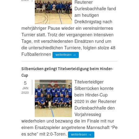
Reutener
Durlesbachhalle fand
am heutigen
Dreikönigstag nach
mehrjähriger Pause wieder ein vereinsinternes
Turnier statt. Trotz der vergangenen intensiven
Tage, mit verschiedensten Einsätzen rund um
die unterschiedlichen Turniere, folgten stolze 48
Fußballerinnen
weiterlesen →
Silberrücken gelingt Titelverteidigung beim Hinder-
Cup
Titelverteidiger
5
Silberrücken konnte
JAN
2020
beim Hinder-Cup
2020 in der Reutener
Durlesbachhalle den
Vorjahressieg
wiederholen und bezwang die im Finale mit nur
einem Ersatzspieler angetretene Mannschaft “Pe
es sche” mit 2:0-Toren.
weiterlesen →