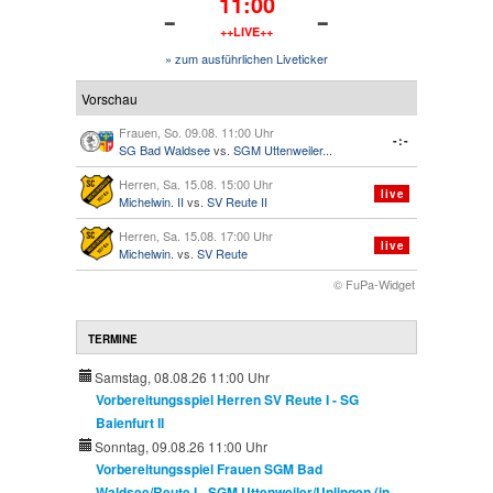
-
-
11:00
++LIVE++
» zum ausführlichen Liveticker
Vorschau
Frauen, So. 09.08. 11:00 Uhr
-:-
SG Bad Waldsee
vs.
SGM Uttenweiler...
Herren, Sa. 15.08. 15:00 Uhr
live
Michelwin. II
vs.
SV Reute II
Herren, Sa. 15.08. 17:00 Uhr
live
Michelwin.
vs.
SV Reute
© FuPa-Widget
TERMINE
Samstag, 08.08.26 11:00 Uhr
Vorbereitungsspiel Herren SV Reute I - SG
Baienfurt II
Sonntag, 09.08.26 11:00 Uhr
Vorbereitungsspiel Frauen SGM Bad
Waldsee/Reute I - SGM Uttenweiler/Unlingen (in