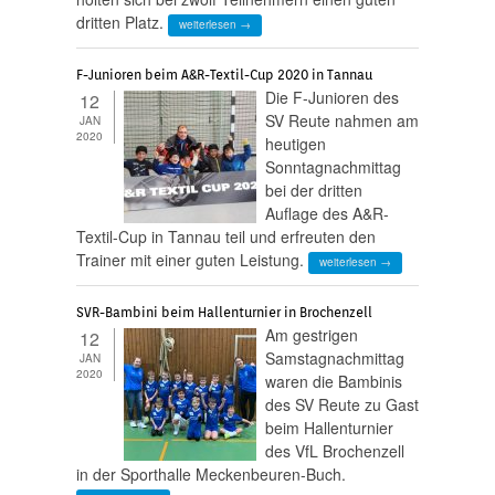
dritten Platz.
weiterlesen →
F-Junioren beim A&R-Textil-Cup 2020 in Tannau
Die F-Junioren des
12
SV Reute nahmen am
JAN
2020
heutigen
Sonntagnachmittag
bei der dritten
Auflage des A&R-
Textil-Cup in Tannau teil und erfreuten den
Trainer mit einer guten Leistung.
weiterlesen →
SVR-Bambini beim Hallenturnier in Brochenzell
Am gestrigen
12
Samstagnachmittag
JAN
2020
waren die Bambinis
des SV Reute zu Gast
beim Hallenturnier
des VfL Brochenzell
in der Sporthalle Meckenbeuren-Buch.