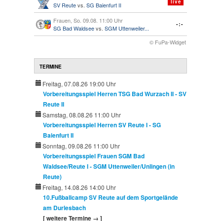
live
SV Reute
vs.
SG Baienfurt II
Frauen, So. 09.08. 11:00 Uhr
-:-
SG Bad Waldsee
vs.
SGM Uttenweiler...
© FuPa-Widget
TERMINE
Freitag, 07.08.26 19:00 Uhr
Vorbereitungsspiel Herren TSG Bad Wurzach II - SV
Reute II
Samstag, 08.08.26 11:00 Uhr
Vorbereitungsspiel Herren SV Reute I - SG
Baienfurt II
Sonntag, 09.08.26 11:00 Uhr
Vorbereitungsspiel Frauen SGM Bad
Waldsee/Reute I - SGM Uttenweiler/Unlingen (in
Reute)
Freitag, 14.08.26 14:00 Uhr
10.Fußballcamp SV Reute auf dem Sportgelände
am Durlesbach
[ weitere Termine → ]