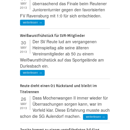
überraschend das Finale beim Reutener
MAY
2013
Juniorenturnier gegen den favorisierten
FV Ravensburg mit 1:0 für sich entschieden.
weiterlesen →
Weißwurstfrühstück für SVR-Mitglieder
Der SV Reute lud am vergangenen
30
Heimspieltag alle seine älteren
MAY
2013
Vereinsmitglieder ab 50 zu einem
Weißwurstfrühstück auf das Sportgelände am
Durlesbach ein.
weiterlesen →
Reute dreht einen 0:1 Rückstand und bleibt im
Titelrennen
Dass Mochenwangen II immer wieder für
26
Überraschungen sorgen kann, war im
MAY
2013
Vorfeld klar. Diese Erfahrung musste auch
schon die SG Aulendorf machen.
weiterlesen →
Zweite kommt zu einem ungefährdeten 3:0 Sieg