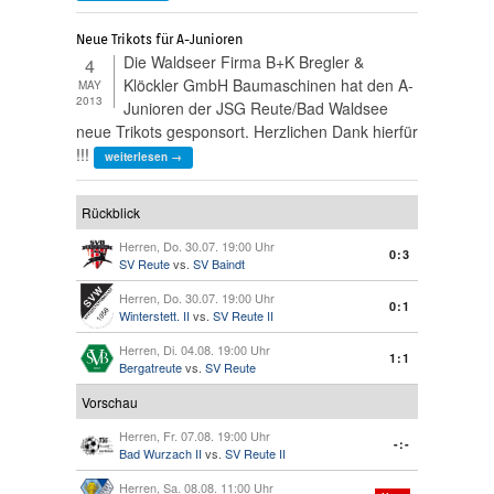
Neue Trikots für A-Junioren
Die Waldseer Firma B+K Bregler &
4
Klöckler GmbH Baumaschinen hat den A-
MAY
2013
Junioren der JSG Reute/Bad Waldsee
neue Trikots gesponsort. Herzlichen Dank hierfür
!!!
weiterlesen →
Rückblick
Herren, Do. 30.07. 19:00 Uhr
0:3
SV Reute
vs.
SV Baindt
Herren, Do. 30.07. 19:00 Uhr
0:1
Winterstett. II
vs.
SV Reute II
Herren, Di. 04.08. 19:00 Uhr
1:1
Bergatreute
vs.
SV Reute
Vorschau
Herren, Fr. 07.08. 19:00 Uhr
-:-
Bad Wurzach II
vs.
SV Reute II
Herren, Sa. 08.08. 11:00 Uhr