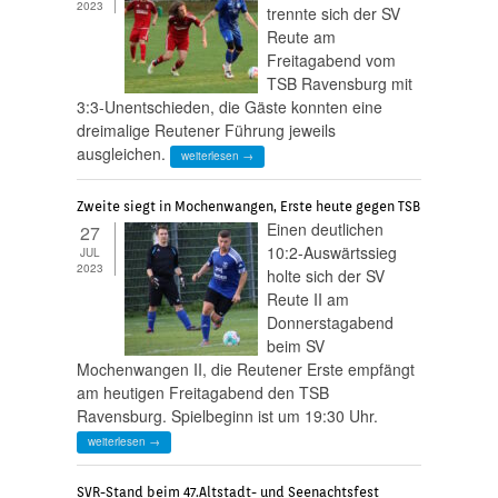
2023
trennte sich der SV
Reute am
Freitagabend vom
TSB Ravensburg mit
3:3-Unentschieden, die Gäste konnten eine
dreimalige Reutener Führung jeweils
ausgleichen.
weiterlesen →
Zweite siegt in Mochenwangen, Erste heute gegen TSB
Einen deutlichen
27
10:2-Auswärtssieg
JUL
2023
holte sich der SV
Reute II am
Donnerstagabend
beim SV
Mochenwangen II, die Reutener Erste empfängt
am heutigen Freitagabend den TSB
Ravensburg. Spielbeginn ist um 19:30 Uhr.
weiterlesen →
SVR-Stand beim 47.Altstadt- und Seenachtsfest