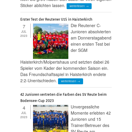
Sticker ablichten lassen.
weiterlesen →
Erster Test der Reutener U15 in Haisterkirch
Die Reutener C-
7
Junioren absolvierten
JUL
2023
am Donnerstagabend
einen ersten Test bei
der SGM
Haisterkirch/Molpertshaus und setzten dabei 26
Spieler vom Kader der kommenden Saison ein.
Das Freundschaftsspiel in Haisterkirch endete
2:2-Unentschieden.
weiterlesen →
42 Junioren vertreten die Farben des SV Reute beim
Bodensee-Cup 2023
Unvergessliche
4
Momente erlebten 42
JUL
2023
Junioren und 15
Trainer/Betreuer des
SV Reute am