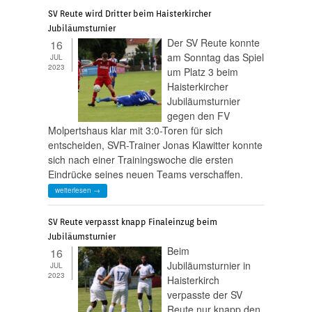
SV Reute wird Dritter beim Haisterkircher
Jubiläumsturnier
Der SV Reute konnte
16
am Sonntag das Spiel
JUL
2023
um Platz 3 beim
Haisterkircher
Jubiläumsturnier
gegen den FV
Molpertshaus klar mit 3:0-Toren für sich
entscheiden, SVR-Trainer Jonas Klawitter konnte
sich nach einer Trainingswoche die ersten
Eindrücke seines neuen Teams verschaffen.
weiterlesen →
SV Reute verpasst knapp Finaleinzug beim
Jubiläumsturnier
Beim
16
Jubiläumsturnier in
JUL
2023
Haisterkirch
verpasste der SV
Reute nur knapp den