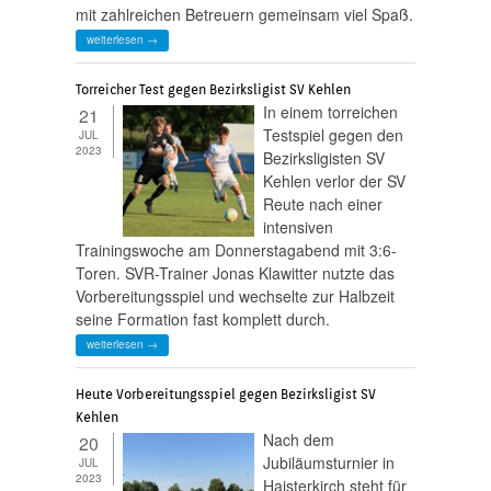
mit zahlreichen Betreuern gemeinsam viel Spaß.
weiterlesen →
Torreicher Test gegen Bezirksligist SV Kehlen
In einem torreichen
21
Testspiel gegen den
JUL
2023
Bezirksligisten SV
Kehlen verlor der SV
Reute nach einer
intensiven
Trainingswoche am Donnerstagabend mit 3:6-
Toren. SVR-Trainer Jonas Klawitter nutzte das
Vorbereitungsspiel und wechselte zur Halbzeit
seine Formation fast komplett durch.
weiterlesen →
Heute Vorbereitungsspiel gegen Bezirksligist SV
Kehlen
Nach dem
20
Jubiläumsturnier in
JUL
2023
Haisterkirch steht für