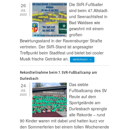
Die SVR-Fußballer
26
sind beim 47.Altstadt-
JUL
2023
und Seenachtsfest in
Bad Waldsee wie
gewohnt mit einem
großen
Bewirtungsstand in der Ravensburger Straße
vertreten. Der SVR-Stand ist angesagter
Treffpunkt beim Stadtfest und bietet bei cooler
Musik frische Getränke an.
weiterlesen →
Rekordteilnahme beim 7. SVR-Fußballcamp am
Durlesbach
Das siebte
24
Fußballcamp des SV
JUL
2023
Reute auf dem
Sportgelände am
Durlesbach sprengte
alle Rekorde – rund
90 Kinder waren mit dabei und hatten kurz vor
den Sommerferien bei einem tollen Wochenende