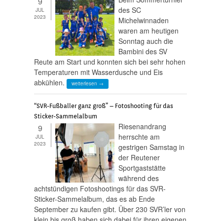
9
des SC
JUL
2023
Michelwinnaden
waren am heutigen
Sonntag auch die
Bambini des SV
Reute am Start und konnten sich bei sehr hohen
Temperaturen mit Wasserdusche und Eis
abkühlen.
weiterlesen →
“SVR-Fußballer ganz groß” – Fotoshooting für das
Sticker-Sammelalbum
Riesenandrang
9
herrschte am
JUL
2023
gestrigen Samstag in
der Reutener
Sportgaststätte
während des
achtstündigen Fotoshootings für das SVR-
Sticker-Sammelalbum, das es ab Ende
September zu kaufen gibt. Über 230 SVR’ler von
klein bis groß haben sich dabei für ihren eigenen