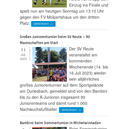
Einzug ins Finale und
spielt nun am heutigen Sonntag um 13:10 Uhr
gegen den FV Molpertshaus um den dritten
Platz.
weiterlesen →
Großes Juniorenturnier beim SV Reute – 90
Mannschaften am Start
Der SV Reute
11
veranstaltet am
JUL
2023
kommenden
Wochenende (14. bis
16.Juli 2023) wieder
sein alljährliches
großes Juniorenturnier auf dem Sportgelände
am Durlesbach, gemeldet sind von den Bambini
bis zu den A-Junioren insgesamt 90
Juniorenteams und damit rund 1.000
Nachwuchsfußballer.
weiterlesen →
Bambini beim Sommerturnier in Michelwinnaden
Beim Sommerturnier