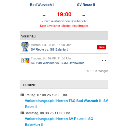
Bad Wurzach II
SV Reute II
-
-
19:00
» zum ausführlichen Spielbericht
Kein Liveticker-Melder eingetragen
Vorschau
Herren, Sa. 08.08. 11:00 Uhr
live
SV Reute
vs.
SG Baienfurt II
Frauen, So. 09.08. 11:00 Uhr
-:-
SG Bad Waldsee
vs.
SGM Uttenweiler...
© FuPa-Widget
TERMINE
Freitag, 07.08.26 19:00 Uhr
Vorbereitungsspiel Herren TSG Bad Wurzach II - SV
Reute II
Samstag, 08.08.26 11:00 Uhr
Vorbereitungsspiel Herren SV Reute I - SG
Baienfurt II