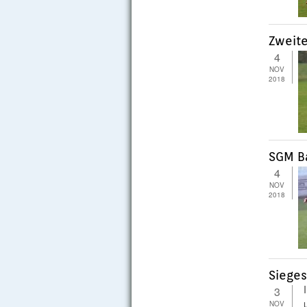
Zweite
4
NOV
2018
SGM Ba
4
NOV
2018
Sieges
3
NOV