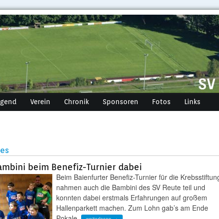
ugend
Verein
Chronik
Sponsoren
Fotos
Links
les
mbini beim Benefiz-Turnier dabei
Beim Baienfurter Benefiz-Turnier für die Krebsstiftun
nahmen auch die Bambini des SV Reute teil und
konnten dabei erstmals Erfahrungen auf großem
Hallenparkett machen. Zum Lohn gab’s am Ende
Pokale.