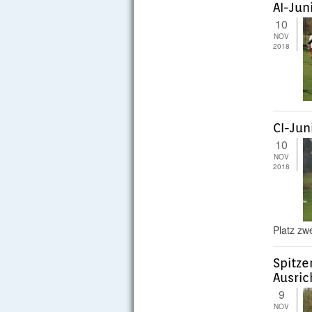
AI-Jun
10
NOV
2018
CI-Jun
10
NOV
2018
Platz zw
Spitze
Ausric
9
NOV