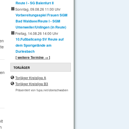
Reute I - SG Baienfurt II
Sonntag, 09.08.26 11:00 Uhr
Vorbereitungsspiel Frauen SGM
Bad Waldsee/Reute I - SGM
Uttenweiler/Unlingen (in Reute)
Freitag, 14.08.26 14:00 Uhr
10.Fußballcamp SV Reute auf
en
dem Sportgelände am
te
Durlesbach
[ weitere Termine → ]
TORJÄGER
ten
Torjäger Kreisliga A
Torjäger Kreisliga B3
Präsentiert von fupa.net/oberschwaben
it
h