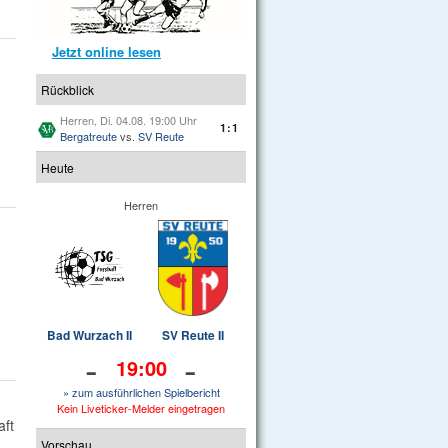
Jetzt online lesen
Rückblick
Herren, Di. 04.08. 19:00 Uhr
1:1
Bergatreute
vs.
SV Reute
Heute
Herren
Bad Wurzach II
SV Reute II
-
-
19:00
» zum ausführlichen Spielbericht
Kein Liveticker-Melder eingetragen
aft
Vorschau