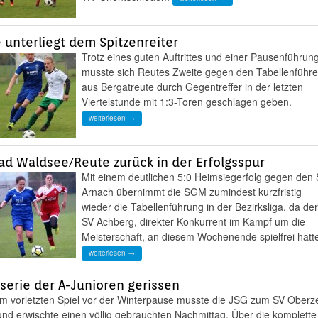
 unterliegt dem Spitzenreiter
Trotz eines guten Auftrittes und einer Pausenführun
musste sich Reutes Zweite gegen den Tabellenführe
aus Bergatreute durch Gegentreffer in der letzten
Viertelstunde mit 1:3-Toren geschlagen geben.
weiterlesen →
d Waldsee/Reute zurück in der Erfolgsspur
Mit einem deutlichen 5:0 Heimsiegerfolg gegen den
Arnach übernimmt die SGM zumindest kurzfristig
wieder die Tabellenführung in der Bezirksliga, da der
SV Achberg, direkter Konkurrent im Kampf um die
Meisterschaft, an diesem Wochenende spielfrei hatt
weiterlesen →
serie der A-Junioren gerissen
Im vorletzten Spiel vor der Winterpause musste die JSG zum SV Oberze
und erwischte einen völlig gebrauchten Nachmittag. Über die komplette