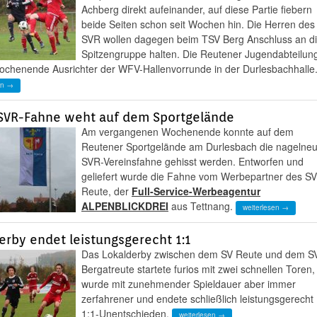
Achberg direkt aufeinander, auf diese Partie fiebern
beide Seiten schon seit Wochen hin. Die Herren des
SVR wollen dagegen beim TSV Berg Anschluss an d
Spitzengruppe halten. Die Reutener Jugendabteilun
ochenende Ausrichter der WFV-Hallenvorrunde in der Durlesbachhalle
en →
SVR-Fahne weht auf dem Sportgelände
Am vergangenen Wochenende konnte auf dem
Reutener Sportgelände am Durlesbach die nagelne
SVR-Vereinsfahne gehisst werden. Entworfen und
geliefert wurde die Fahne vom Werbepartner des SV
Reute, der
Full-Service-Werbeagentur
ALPENBLICKDREI
aus Tettnang.
weiterlesen →
erby endet leistungsgerecht 1:1
Das Lokalderby zwischen dem SV Reute und dem S
Bergatreute startete furios mit zwei schnellen Toren,
wurde mit zunehmender Spieldauer aber immer
zerfahrener und endete schließlich leistungsgerecht
1:1-Unentschieden.
weiterlesen →