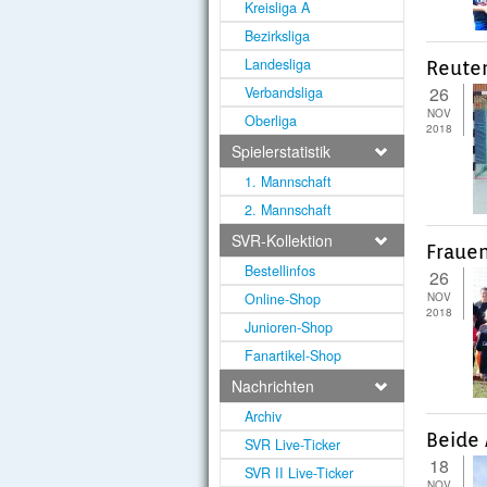
Kreisliga A
Bezirksliga
Landesliga
Reuten
26
Verbandsliga
NOV
Oberliga
2018
Spielerstatistik
1. Mannschaft
2. Mannschaft
SVR-Kollektion
Frauen
Bestellinfos
26
Online-Shop
NOV
2018
Junioren-Shop
Fanartikel-Shop
Nachrichten
Archiv
Beide 
SVR Live-Ticker
18
SVR II Live-Ticker
NOV