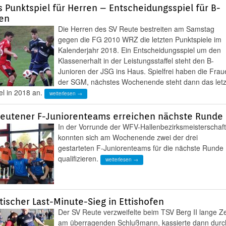
s Punktspiel für Herren – Entscheidungsspiel für B-
ren
Die Herren des SV Reute bestreiten am Samstag
gegen die FG 2010 WRZ die letzten Punktspiele im
Kalenderjahr 2018. Ein Entscheidungsspiel um den
Klassenerhalt in der Leistungsstaffel steht den B-
Junioren der JSG ins Haus. Spielfrei haben die Frau
der SGM, nächstes Wochenende steht dann das letz
el in 2018 an.
weiterlesen →
Reutener F-Juniorenteams erreichen nächste Runde
In der Vorrunde der WFV-Hallenbezirksmeisterschaf
konnten sich am Wochenende zwei der drei
gestarteten F-Juniorenteams für die nächste Runde
qualifizieren.
weiterlesen →
ischer Last-Minute-Sieg in Ettishofen
Der SV Reute verzweifelte beim TSV Berg II lange Ze
am überragenden Schlußmann, kassierte dann durc