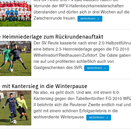
Vorrunde der WFV-Hallenbezirksmeisterschaften
überstanden und dürfen sich in drei Wochen auf die
Zwischenrunde freuen.
weiterlesen →
e Heimniederlage zum Rückrundenauftakt
Der SV Reute kassierte nach einer 2:0-Halbzeitführ
eine bittere 2:3-Heimniederlage gegen die FG 2010
Wilhelmsdorf/Riedhausen/Zußdorf. Die Gäste gaben
nie auf und profitierten schließlich auch von
Gastgeschenken des SVR.
weiterlesen →
 mit Kantersieg in die Winterpause
Na also, es geht doch. Und wie, mit einem 6:0-
Kantersieg gegen den Tabellenfünften FG 2010 WR
II belohnte sich die Reutener Zweite endlich mal und
geht mit einem schönen Erfolgserlebnis in die
wohlverdiente Winterpause.
weiterlesen →