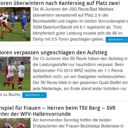
ioren überwintern nach Kantersieg auf Platz zwei
Die AI-Junioren der JSG Reute/Bad Waldsee
überwintern sensationell auf Platz 2 in der
Bezirksstaffel und nagten im letzten Vorrundenspiel 
SGM Baienfurt/Baindt mit 8:1 regelrecht ab. Trotz
kämpferisch guter Leistung musste sich die AII im
Derby mit 3:5-Toren geschlagen geben,
weiterlesen →
ioren verpassen ungeschlagen den Aufstieg
Die CI-Junioren des SV Reute haben den Aufstieg in
die Leistungsstaffel nur hauchdünn verpasst. Beim
Spitzenreiter FG 2010 WRZ reichte ein 1:1-Remis
schließlich nicht, um am Gastgeber vorbeizuziehen.
Der SV Reute blieb in der gesamten Quali-Staffel oh
jede Niederlage, am Ende stand leider trotzdem nur
ei zu Buche.
weiterlesen →
nspiel für Frauen – Herren beim TSV Berg – SVR
hter der WFV-Hallenvorrunde
Am kommenden Sonntag treffen die beiden
Erstplazierten der Frauen-Bezirksliga Bodensee in