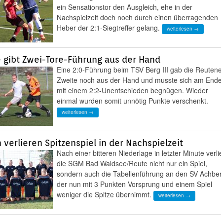
ein Sensationstor den Ausgleich, ehe in der
Nachspielzeit doch noch durch einen überragenden
Heber der 2:1-Siegtreffer gelang.
weiterlesen →
 gibt Zwei-Tore-Führung aus der Hand
Eine 2:0-Führung beim TSV Berg III gab die Reuten
Zweite noch aus der Hand und musste sich am End
mit einem 2:2-Unentschieden begnügen. Wieder
einmal wurden somit unnötig Punkte verschenkt.
weiterlesen →
 verlieren Spitzenspiel in der Nachspielzeit
Nach einer bitteren Niederlage in letzter Minute verli
die SGM Bad Waldsee/Reute nicht nur ein Spiel,
sondern auch die Tabellenführung an den SV Achbe
der nun mit 3 Punkten Vorsprung und einem Spiel
weniger die Spitze übernimmt.
weiterlesen →