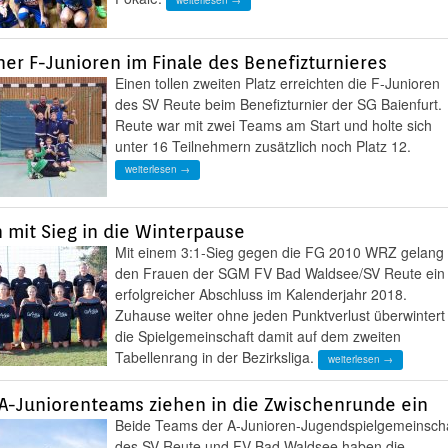
weiterlesen →
er F-Junioren im Finale des Benefizturnieres
Einen tollen zweiten Platz erreichten die F-Junioren
des SV Reute beim Benefizturnier der SG Baienfurt.
Reute war mit zwei Teams am Start und holte sich
unter 16 Teilnehmern zusätzlich noch Platz 12.
weiterlesen →
 mit Sieg in die Winterpause
Mit einem 3:1-Sieg gegen die FG 2010 WRZ gelang
den Frauen der SGM FV Bad Waldsee/SV Reute ein
erfolgreicher Abschluss im Kalenderjahr 2018.
Zuhause weiter ohne jeden Punktverlust überwintert
die Spielgemeinschaft damit auf dem zweiten
Tabellenrang in der Bezirksliga.
weiterlesen →
A-Juniorenteams ziehen in die Zwischenrunde ein
Beide Teams der A-Junioren-Jugendspielgemeinsch
des SV Reute und FV Bad Waldsee haben die