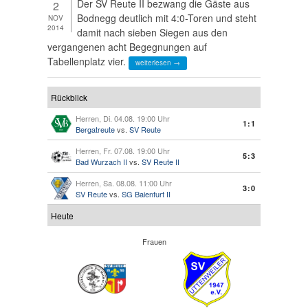
Der SV Reute II bezwang die Gäste aus
2
Bodnegg deutlich mit 4:0-Toren und steht
NOV
2014
damit nach sieben Siegen aus den
vergangenen acht Begegnungen auf
Tabellenplatz vier.
weiterlesen →
Rückblick
Herren, Di. 04.08. 19:00 Uhr
1:1
Bergatreute
vs.
SV Reute
Herren, Fr. 07.08. 19:00 Uhr
5:3
Bad Wurzach II
vs.
SV Reute II
Herren, Sa. 08.08. 11:00 Uhr
3:0
SV Reute
vs.
SG Baienfurt II
Heute
Frauen