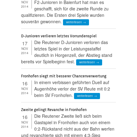
F2-Junioren in Baienfurt hat man es
NOV
2014
geschafft, sich für die zweite Runde zu
qualifizieren. Die Ersten drei Spiele wurden
souverän gewonnen.
weiterlesen →
D-Junioren verlieren letztes Vorrundenspiel
Die Reutener D-Junioren verloren das
17
letztes Spiel in der Leistungsstaffel
NOV
2014
deutlich in Horgenzell, der Abstieg stand
bereits vor Spielbeginn fest.
weiterlesen →
Fronhofen siegt mit besserer Chancenverwertung
In einem verbissen geführten Duell auf
16
Augenhöhe verlor der SV Reute mit 0:2
NOV
2014
beim SV Fronhofen.
weiterlesen →
Zweite gelingt Revanche in Fronhofen
Die Reutener Zweite ließ sich beim
16
Gastspiel in Fronhofen auch von einem
NOV
2014
0:2-Rückstand nicht aus der Bahn werfen
und revanchierte sich mit einem 4:3-Sieg