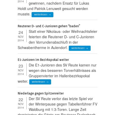
2014
gewinnen, nachdem Ersatz für Lukas
Holdt und Patrick Lenuweit gesucht werden
musste.
weiterlesen →
Reutener D- und C-Junioren gehen “baden”
Statt einer Nikolaus- oder Weihnachtsfeier
24
feierten die Reutener D- und C-Junioren
NOV
2014
den Vorrundenabschluß in der
Schwabentherme in Aulendorf.
weiterlesen →
E1-Junioren im Bezirkspokal weiter
Die E1-Junioren des SV Reute kamen nur
23
wegen des besseren Torverhältnisses als
NOV
2014
Gruppenvierter im Hallenbezirkspokal
weiter.
weiterlesen →
Niederlage gegen Spitzenreiter
Der SV Reute verlor das letzte Spiel vor
22
der Winterpause gegen Tabellenführer FV
NOV
2014
Waldburg mit 1:3-Toren. Lange Zeit
dominierten die Gäste am Reutener Durlesbach,