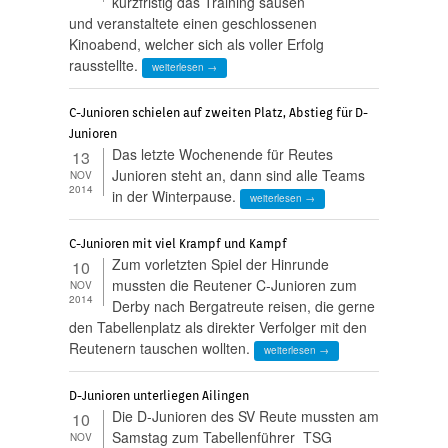
kurzfristig das Training sausen
und veranstaltete einen geschlossenen
Kinoabend, welcher sich als voller Erfolg
rausstellte.
weiterlesen →
C-Junioren schielen auf zweiten Platz, Abstieg für D-
Junioren
Das letzte Wochenende für Reutes
13
Junioren steht an, dann sind alle Teams
NOV
2014
in der Winterpause.
weiterlesen →
C-Junioren mit viel Krampf und Kampf
Zum vorletzten Spiel der Hinrunde
10
mussten die Reutener C-Junioren zum
NOV
2014
Derby nach Bergatreute reisen, die gerne
den Tabellenplatz als direkter Verfolger mit den
Reutenern tauschen wollten.
weiterlesen →
D-Junioren unterliegen Ailingen
Die D-Junioren des SV Reute mussten am
10
Samstag zum Tabellenführer TSG
NOV