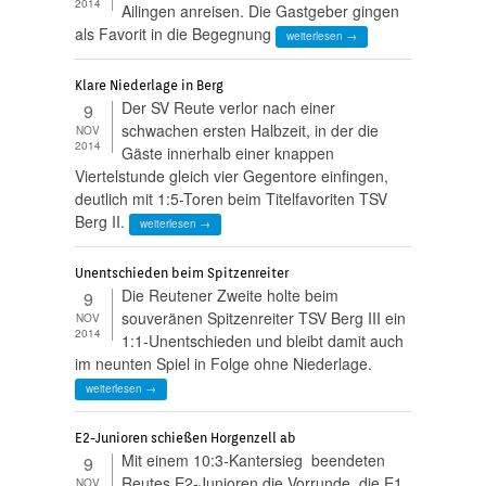
2014
Ailingen anreisen. Die Gastgeber gingen
als Favorit in die Begegnung
weiterlesen →
Klare Niederlage in Berg
Der SV Reute verlor nach einer
9
schwachen ersten Halbzeit, in der die
NOV
2014
Gäste innerhalb einer knappen
Viertelstunde gleich vier Gegentore einfingen,
deutlich mit 1:5-Toren beim Titelfavoriten TSV
Berg II.
weiterlesen →
Unentschieden beim Spitzenreiter
Die Reutener Zweite holte beim
9
souveränen Spitzenreiter TSV Berg III ein
NOV
2014
1:1-Unentschieden und bleibt damit auch
im neunten Spiel in Folge ohne Niederlage.
weiterlesen →
E2-Junioren schießen Horgenzell ab
Mit einem 10:3-Kantersieg beendeten
9
Reutes E2-Junioren die Vorrunde, die E1
NOV