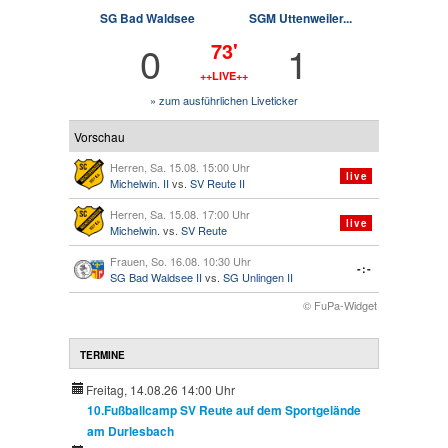
SG Bad Waldsee
SGM Uttenweiler...
0
1
73'
++LIVE++
» zum ausführlichen Liveticker
Vorschau
Herren, Sa. 15.08. 15:00 Uhr
live
Michelwin. II
vs.
SV Reute II
Herren, Sa. 15.08. 17:00 Uhr
live
Michelwin.
vs.
SV Reute
Frauen, So. 16.08. 10:30 Uhr
-:-
SG Bad Waldsee II
vs.
SG Unlingen II
© FuPa-Widget
TERMINE
Freitag, 14.08.26 14:00 Uhr
10.Fußballcamp SV Reute auf dem Sportgelände
am Durlesbach