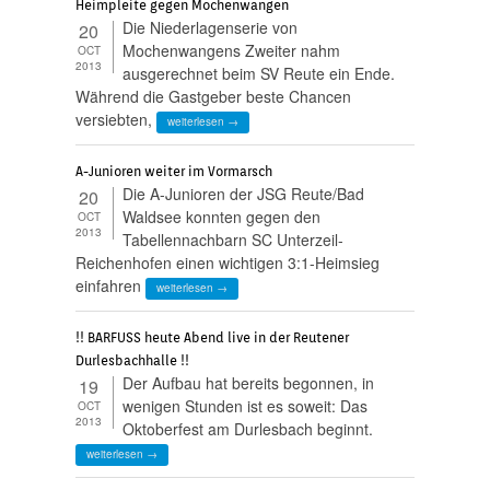
Heimpleite gegen Mochenwangen
Die Niederlagenserie von
20
Mochenwangens Zweiter nahm
OCT
2013
ausgerechnet beim SV Reute ein Ende.
Während die Gastgeber beste Chancen
versiebten,
weiterlesen →
A-Junioren weiter im Vormarsch
Die A-Junioren der JSG Reute/Bad
20
Waldsee konnten gegen den
OCT
2013
Tabellennachbarn SC Unterzeil-
Reichenhofen einen wichtigen 3:1-Heimsieg
einfahren
weiterlesen →
!! BARFUSS heute Abend live in der Reutener
Durlesbachhalle !!
Der Aufbau hat bereits begonnen, in
19
wenigen Stunden ist es soweit: Das
OCT
2013
Oktoberfest am Durlesbach beginnt.
weiterlesen →