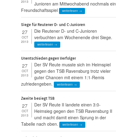
2013
Junioren am Mittwochabend nochmals ein
Freundschaftsspiel
weiterlesen →
Siege für Reutener D- und C-Junioren
Die Reutener D- und C-Junioren
27
verbuchten am Wochenende drei Siege.
OCT
2013
weiterlesen →
Unentschieden gegen Verfolger
Der SV Reute musste sich im Heimspiel
27
gegen den TSB Ravensburg trotz vieler
OCT
2013
guter Chancen mit einem 1:1-Remis
zufriedengeben.
weiterlesen →
Zweite besiegt TSB
Der SV Reute II landete einen 3:0-
27
Heimsieg gegen den TSB Ravensburg II
OCT
2013
und macht damit einen Sprung in der
Tabelle nach oben.
weiterlesen →