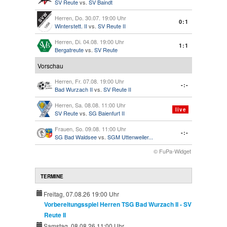
SV Reute
vs.
SV Baindt
Herren, Do. 30.07. 19:00 Uhr
0:1
Winterstett. II
vs.
SV Reute II
Herren, Di. 04.08. 19:00 Uhr
1:1
Bergatreute
vs.
SV Reute
Vorschau
Herren, Fr. 07.08. 19:00 Uhr
-:-
Bad Wurzach II
vs.
SV Reute II
Herren, Sa. 08.08. 11:00 Uhr
live
SV Reute
vs.
SG Baienfurt II
Frauen, So. 09.08. 11:00 Uhr
-:-
SG Bad Waldsee
vs.
SGM Uttenweiler...
© FuPa-Widget
TERMINE
Freitag, 07.08.26 19:00 Uhr
Vorbereitungsspiel Herren TSG Bad Wurzach II - SV
Reute II
Samstag, 08.08.26 11:00 Uhr