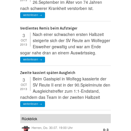
26.September im Alter von 74 Jahren
nach schwerer Krankheit verstorben ist.
weiterlesen →
Verdientes Remis beim Aufsteiger
Nach einer schwachen ersten Halbzeit
3
steigerte sich der SV Reute am Wolfegger
OCT
2013
Eisweiher gewaltig und war am Ende
sogar nahe dran an einem Auswärtssieg.
weiterlesen →
Zweite kassiert späten Ausgleich
Beim Gastspiel in Wolfegg kassierte der
3
SV Reute II erst in der 90.Spielminute den
OCT
2013
Ausgleichstreffer zum 1:1-Endstand,
nachdem das Team in der zweiten Halbzeit
weiterlesen →
Rückblick
Herren, Do. 30.07. 19:00 Uhr
0:3