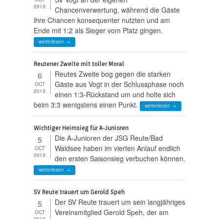
2013
Chancenverwertung, während die Gäste
ihre Chancen konsequenter nutzten und am
Ende mit 1:2 als Sieger vom Platz gingen.
weiterlesen →
Reutener Zweite mit toller Moral
Reutes Zweite bog gegen die starken
6
Gäste aus Vogt in der Schlussphase noch
OCT
2013
einen 1:3-Rückstand um und holte sich
beim 3:3 wenigstens einen Punkt.
weiterlesen →
Wichtiger Heimsieg für A-Junioren
Die A-Junioren der JSG Reute/Bad
5
Waldsee haben im vierten Anlauf endlich
OCT
2013
den ersten Saisonsieg verbuchen können.
weiterlesen →
SV Reute trauert um Gerold Speh
Der SV Reute trauert um sein langjähriges
5
Vereinsmitglied Gerold Speh, der am
OCT
2013