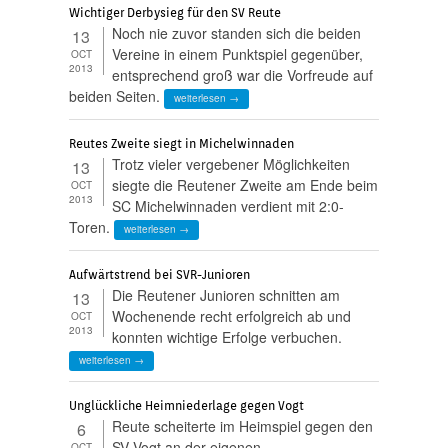
Wichtiger Derbysieg für den SV Reute
Noch nie zuvor standen sich die beiden
13
Vereine in einem Punktspiel gegenüber,
OCT
2013
entsprechend groß war die Vorfreude auf
beiden Seiten.
weiterlesen →
Reutes Zweite siegt in Michelwinnaden
Trotz vieler vergebener Möglichkeiten
13
siegte die Reutener Zweite am Ende beim
OCT
2013
SC Michelwinnaden verdient mit 2:0-
Toren.
weiterlesen →
Aufwärtstrend bei SVR-Junioren
Die Reutener Junioren schnitten am
13
Wochenende recht erfolgreich ab und
OCT
2013
konnten wichtige Erfolge verbuchen.
weiterlesen →
Unglückliche Heimniederlage gegen Vogt
Reute scheiterte im Heimspiel gegen den
6
SV Vogt an der eigenen
OCT