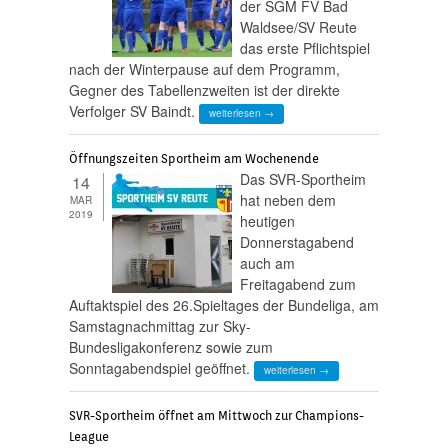
der SGM FV Bad
Waldsee/SV Reute
das erste Pflichtspiel
nach der Winterpause auf dem Programm,
Gegner des Tabellenzweiten ist der direkte
Verfolger SV Baindt.
weiterlesen →
Öffnungszeiten Sportheim am Wochenende
D
as SVR-Sportheim
14
hat neben dem
MAR
2019
heutigen
Donnerstagabend
auch am
Freitagabend zum
Auftaktspiel des 26.Spieltages der Bundeliga, am
Samstagnachmittag zur Sky-
Bundesligakonferenz sowie zum
Sonntagabendspiel geöffnet.
weiterlesen →
SVR-Sportheim öffnet am Mittwoch zur Champions-
League