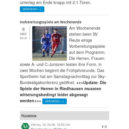
unterlag am Ende knapp mit 2:1-Toren.
weiterlesen →
Vorbereitungsspiele am Wochenende
Am Wochenende
8
stehen beim SV
MAR
2019
Reute einige
Vorbereitungsspiele
auf dem Programm.
Die Herren, Frauen
sowie A- und C-Junioren testen ihre Form, in
zwei Wochen beginnt die Frühjahrsrunde. Das
Sportheim hat am Samstagnachmittag zur Sky-
Bundesligakonferenz geöffnet.
+++Update: Die
Spiele der Herren in Riedhausen mussten
witterungsbedingt leider abgesagt
werden+++
weiterlesen →
Rückblick
Herren, Di. 04.08. 19:00 Uhr
1:1
Bergatreute
vs.
SV Reute