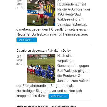
Rückrundenauftakt
MAR
2019
für die A-Junioren der
JSG Reute/Bad
Waldsee ging am
Samstagnachmittag
daneben, gegen den FC Leutkirch setzte es am
Reutener Durlesbach eine 1:4-Heimniederlage.
weiterlesen →
C-Junioren siegen zum Auftakt im Derby
Nach einer
24
verpatzten
MAR
2019
Generalprobe gegen
Bad Waldsee gingen
die Reutener C-
Junioren zum Auftakt
der Frühjahrsrunde in Bergatreute als
zielstrebiger Sieger hervor und setzten sich
knapp mit 1:0 durch.
weiterlesen →
Auch zweiter Test der D-Junioren erfolgreich