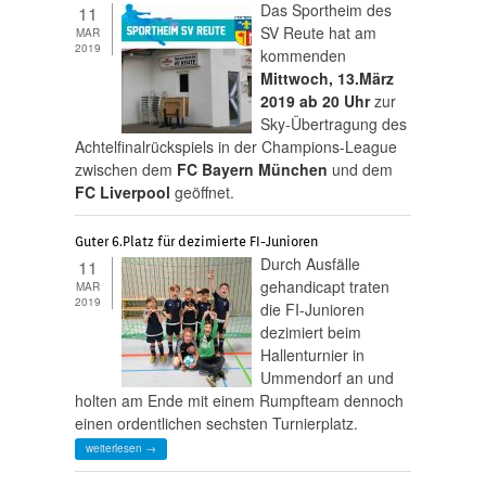
Das Sportheim des
11
SV Reute hat am
MAR
2019
kommenden
Mittwoch, 13.März
2019 ab 20 Uhr
zur
Sky-Übertragung des
Achtelfinalrückspiels in der Champions-League
zwischen dem
FC Bayern München
und dem
FC Liverpool
geöffnet.
Guter 6.Platz für dezimierte FI-Junioren
Durch Ausfälle
11
gehandicapt traten
MAR
2019
die FI-Junioren
dezimiert beim
Hallenturnier in
Ummendorf an und
holten am Ende mit einem Rumpfteam dennoch
einen ordentlichen sechsten Turnierplatz.
weiterlesen →