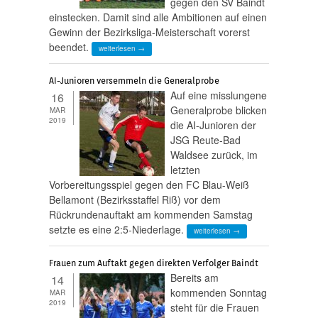
gegen den SV Baindt
einstecken. Damit sind alle Ambitionen auf einen
Gewinn der Bezirksliga-Meisterschaft vorerst
beendet.
weiterlesen →
AI-Junioren versemmeln die Generalprobe
Auf eine misslungene
16
Generalprobe blicken
MAR
2019
die AI-Junioren der
JSG Reute-Bad
Waldsee zurück, im
letzten
Vorbereitungsspiel gegen den FC Blau-Weiß
Bellamont (Bezirksstaffel Riß) vor dem
Rückrundenauftakt am kommenden Samstag
setzte es eine 2:5-Niederlage.
weiterlesen →
Frauen zum Auftakt gegen direkten Verfolger Baindt
Bereits am
14
kommenden Sonntag
MAR
2019
steht für die Frauen