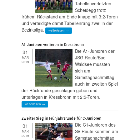
Tabellenvorletzten
Scheidegg trotz
frühem Rückstand am Ende knapp mit 3:2-Toren
und verteidigte damit Tabellenrang zwei in der
Bezirksliga.
weiterlesen →
A1-Junioren verlieren in Kressbronn
Die A1-Junioren der
31
JSG Reute/Bad
MAR
2019
Waldsee mussten
sich am
Samstagnachmittag
auch im zweiten Spiel
der Rückrunde geschlagen geben und
unterlagen in Kressbronn mit 2:5-Toren.
weiterlesen →
Zweiter Sieg in Frühjahrsrunde für C-Junioren
Die C1-Junioren des
31
SV Reute konnten am
MAR
2019
Samstagnachmittag