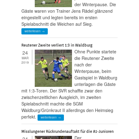
der Winterpause. Die
Gäste waren von Trainer Jens Rädel glänzend
eingestellt und legten bereits im ersten
Spielabschnitt die Weichen auf Sieg.
weiterlesen →
Reutener Zweite verliert 1:3 in Waldburg
Ohne Punkte startete
24
die Reutener Zweite
MAR
2019
nach der
Winterpause, beim
Gastspiel in Waldburg
unterlagen die Gäste
mit 1:3-Toren. Der SVR schaffte zwar den
zwischenzeitlichen Ausgleich, im zweiten
Spielabschnitt machte die SGM
Waldburg/Grünkraut II allerdings den Heimsieg
perfekt.
weiterlesen →
Misslungener Rückrundenauftakt für die A1-Junioren
Der
24