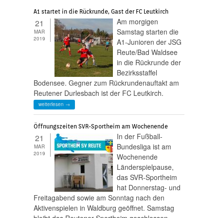
A1 startet in die Rückrunde, Gast der FC Leutkirch
Am morgigen
21
Samstag starten die
MAR
2019
A1-Junioren der JSG
Reute/Bad Waldsee
in die Rückrunde der
Bezirksstaffel
Bodensee. Gegner zum Rückrundenauftakt am
Reutener Durlesbach ist der FC Leutkirch.
weiterlesen →
Öffnungszeiten SVR-Sportheim am Wochenende
In der Fußball-
21
Bundesliga ist am
MAR
2019
Wochenende
Länderspielpause,
das SVR-Sportheim
hat Donnerstag- und
Freitagabend sowie am Sonntag nach den
Aktivenspielen in Waldburg geöffnet. Samstag
bleibt das Reutener Sportheim geschlossen.