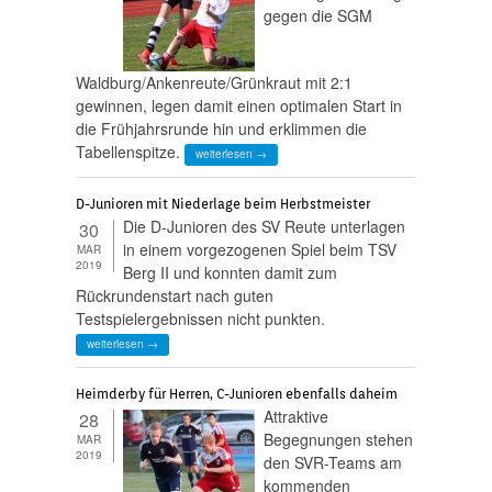
gegen die SGM
Waldburg/Ankenreute/Grünkraut mit 2:1
gewinnen, legen damit einen optimalen Start in
die Frühjahrsrunde hin und erklimmen die
Tabellenspitze.
weiterlesen →
D-Junioren mit Niederlage beim Herbstmeister
Die D-Junioren des SV Reute unterlagen
30
in einem vorgezogenen Spiel beim TSV
MAR
2019
Berg II und konnten damit zum
Rückrundenstart nach guten
Testspielergebnissen nicht punkten.
weiterlesen →
Heimderby für Herren, C-Junioren ebenfalls daheim
Attraktive
28
Begegnungen stehen
MAR
2019
den SVR-Teams am
kommenden