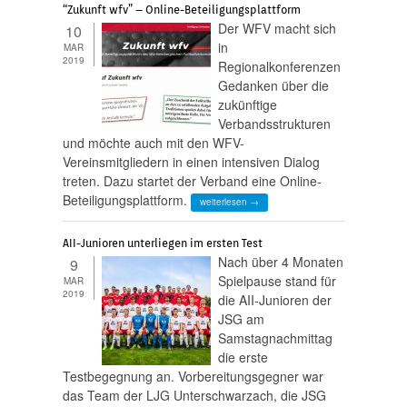
“Zukunft wfv” – Online-Beteiligungsplattform
Der WFV macht sich
10
in
MAR
2019
Regionalkonferenzen
Gedanken über die
zukünftige
Verbandsstrukturen
und möchte auch mit den WFV-
Vereinsmitgliedern in einen intensiven Dialog
treten. Dazu startet der Verband eine Online-
Beteiligungsplattform.
weiterlesen →
AII-Junioren unterliegen im ersten Test
Nach über 4 Monaten
9
Spielpause stand für
MAR
2019
die AII-Junioren der
JSG am
Samstagnachmittag
die erste
Testbegegnung an. Vorbereitungsgegner war
das Team der LJG Unterschwarzach, die JSG