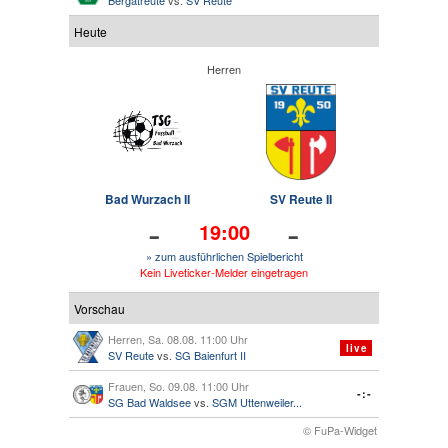
Heute
Herren
Bad Wurzach II
SV Reute II
-
-
19:00
» zum ausführlichen Spielbericht
Kein Liveticker-Melder eingetragen
Vorschau
Herren, Sa. 08.08. 11:00 Uhr
live
SV Reute
vs.
SG Baienfurt II
Frauen, So. 09.08. 11:00 Uhr
-:-
SG Bad Waldsee
vs.
SGM Uttenweiler...
© FuPa-Widget