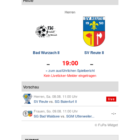
Heute
Herren
Bad Wurzach II
SV Reute II
-
-
19:00
» zum ausführlichen Spielbericht
Kein Liveticker-Melder eingetragen
Vorschau
Herren, Sa. 08.08. 11:00 Uhr
live
SV Reute
vs.
SG Baienfurt II
Frauen, So. 09.08. 11:00 Uhr
-:-
SG Bad Waldsee
vs.
SGM Uttenweiler...
© FuPa-Widget