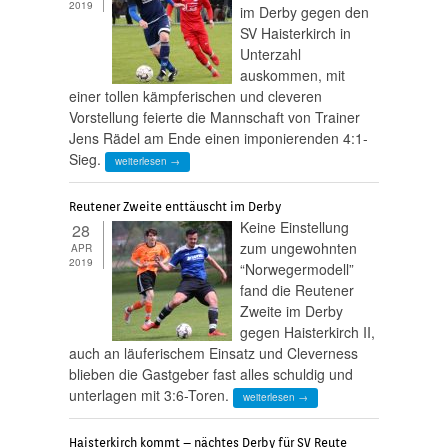
2019
im Derby gegen den
SV Haisterkirch in
Unterzahl
auskommen, mit
einer tollen kämpferischen und cleveren
Vorstellung feierte die Mannschaft von Trainer
Jens Rädel am Ende einen imponierenden 4:1-
Sieg.
weiterlesen →
Reutener Zweite enttäuscht im Derby
Keine Einstellung
28
zum ungewohnten
APR
2019
“Norwegermodell”
fand die Reutener
Zweite im Derby
gegen Haisterkirch II,
auch an läuferischem Einsatz und Cleverness
blieben die Gastgeber fast alles schuldig und
unterlagen mit 3:6-Toren.
weiterlesen →
Haisterkirch kommt – nächtes Derby für SV Reute