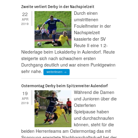
Zweite verliert Derby in der Nachspielzeit
Durch einen
22
umstrittenen
APR
2019
Foulelfmeter in der
Nachspielzeit
kassierte der SV
Reute II eine 1:2-
Niederlage beim Lokalderby in Aulendorf. Reute
steigerte sich nach schwachem ersten
Durchgang deutlich und war einem Punktgewinn
sehr nahe.
weiterlesen →
Ostermontag Derby beim Spitzenreiter Aulendorf
Während die Damen
19
und Junioren über die
APR
2019
Osterferien
Spielpause haben
und durchschnaufen
können, steht für die
beiden Herrenteams am Ostermontag das mit
Spannung erwartete Nachbarschaftsduell bei der