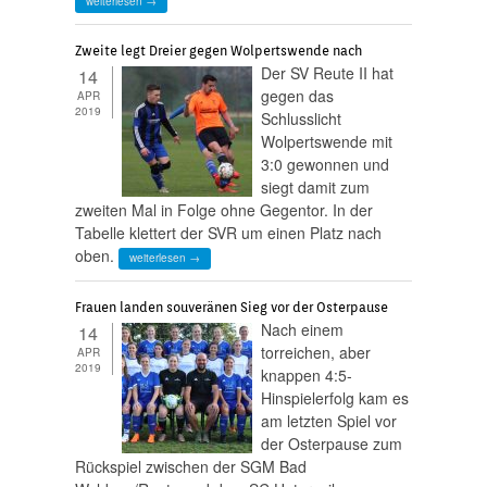
weiterlesen →
Zweite legt Dreier gegen Wolpertswende nach
Der SV Reute II hat
14
gegen das
APR
2019
Schlusslicht
Wolpertswende mit
3:0 gewonnen und
siegt damit zum
zweiten Mal in Folge ohne Gegentor. In der
Tabelle klettert der SVR um einen Platz nach
oben.
weiterlesen →
Frauen landen souveränen Sieg vor der Osterpause
Nach einem
14
torreichen, aber
APR
2019
knappen 4:5-
Hinspielerfolg kam es
am letzten Spiel vor
der Osterpause zum
Rückspiel zwischen der SGM Bad