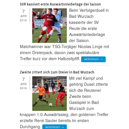
SVR kassiert erste Auswärtsniederlage der Saison
Beim Verfolgerduell in
7
Bad Wurzach
APR
2019
kassierte der SV
Reute die erste
Auswärtsniederlage
der Saison.
Matchwinner war TSG-Torjäger Nicolas Linge mit
einem Dreierpack, davon zwei spektakuläre
Treffer kurz vor dem Halbzeitpfiff.
weiterlesen →
Zweite zittert sich zum Dreier in Bad Wurzach
Mit viel Kampf und
7
gehörig Dusel zitterte
APR
2019
sich die Reutener
Zweite beim
Gastspiel in Bad
Wurzach zum
knappen 1:0-Auswärtssieg, den goldenen Treffer
erzielte René Sauter bereits im ersten
Durchgang.
weiterlesen →