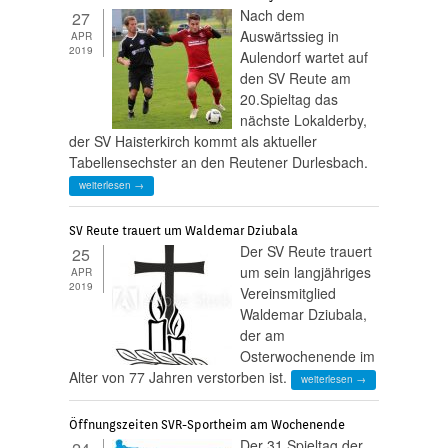
Nach dem
27
Auswärtssieg in
APR
2019
Aulendorf wartet auf
den SV Reute am
20.Spieltag das
nächste Lokalderby,
der SV Haisterkirch kommt als aktueller
Tabellensechster an den Reutener Durlesbach.
weiterlesen →
SV Reute trauert um Waldemar Dziubala
Der SV Reute trauert
25
um sein langjähriges
APR
2019
Vereinsmitglied
Waldemar Dziubala,
der am
Osterwochenende im
Alter von 77 Jahren verstorben ist.
weiterlesen →
Öffnungszeiten SVR-Sportheim am Wochenende
Der 31.Spieltag der