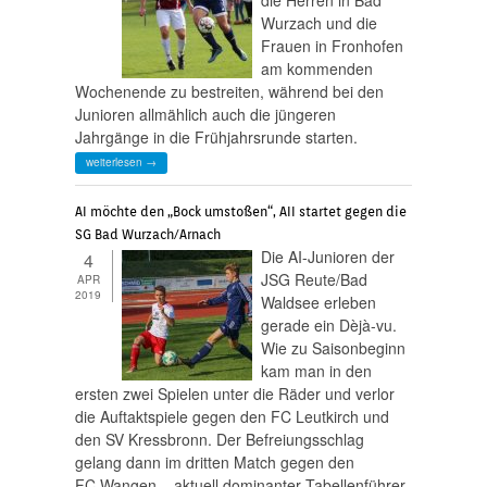
Wurzach und die
Frauen in Fronhofen
am kommenden
Wochenende zu bestreiten, während bei den
Junioren allmählich auch die jüngeren
Jahrgänge in die Frühjahrsrunde starten.
weiterlesen →
AI möchte den „Bock umstoßen“, AII startet gegen die
SG Bad Wurzach/Arnach
Die AI-Junioren der
4
JSG Reute/Bad
APR
2019
Waldsee erleben
gerade ein Dèjà-vu.
Wie zu Saisonbeginn
kam man in den
ersten zwei Spielen unter die Räder und verlor
die Auftaktspiele gegen den FC Leutkirch und
den SV Kressbronn. Der Befreiungsschlag
gelang dann im dritten Match gegen den
FC Wangen – aktuell dominanter Tabellenführer.