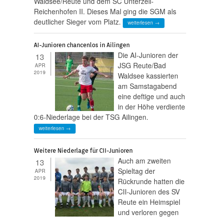
Waldsee/Reute und dem SC Unterzeil-
Reichenhofen II. Dieses Mal ging die SGM als
deutlicher Sieger vom Platz.
weiterlesen →
AI-Junioren chancenlos in Ailingen
Die AI-Junioren der
13
JSG Reute/Bad
APR
2019
Waldsee kassierten
am Samstagabend
eine deftige und auch
in der Höhe verdiente
0:6-Niederlage bei der TSG Ailingen.
weiterlesen →
Weitere Niederlage für CII-Junioren
Auch am zweiten
13
Spieltag der
APR
2019
Rückrunde hatten die
CII-Junioren des SV
Reute ein Heimspiel
und verloren gegen