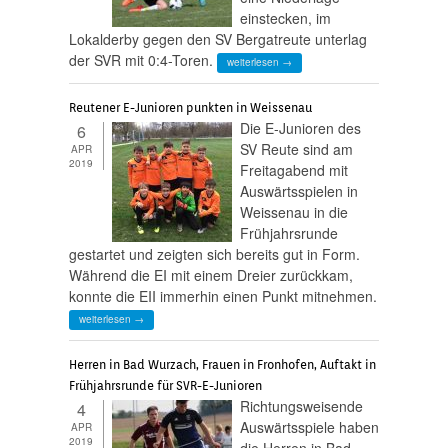
einstecken, im
Lokalderby gegen den SV Bergatreute unterlag
der SVR mit 0:4-Toren.
weiterlesen →
Reutener E-Junioren punkten in Weissenau
Die E-Junioren des
6
SV Reute sind am
APR
2019
Freitagabend mit
Auswärtsspielen in
Weissenau in die
Frühjahrsrunde
gestartet und zeigten sich bereits gut in Form.
Während die EI mit einem Dreier zurückkam,
konnte die EII immerhin einen Punkt mitnehmen.
weiterlesen →
Herren in Bad Wurzach, Frauen in Fronhofen, Auftakt in
Frühjahrsrunde für SVR-E-Junioren
Richtungsweisende
4
Auswärtsspiele haben
APR
2019
die Herren in Bad