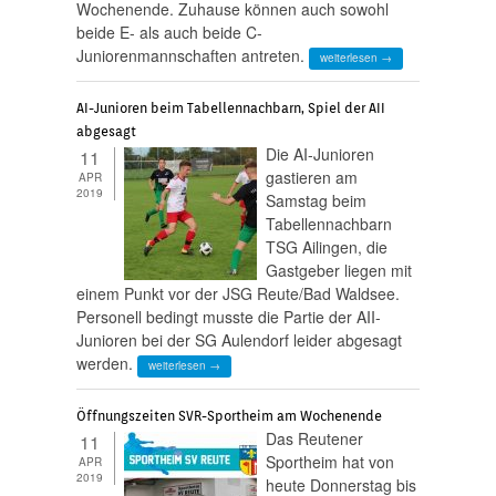
Wochenende. Zuhause können auch sowohl
beide E- als auch beide C-
Juniorenmannschaften antreten.
weiterlesen →
AI-Junioren beim Tabellennachbarn, Spiel der AII
abgesagt
Die AI-Junioren
11
gastieren am
APR
2019
Samstag beim
Tabellennachbarn
TSG Ailingen, die
Gastgeber liegen mit
einem Punkt vor der JSG Reute/Bad Waldsee.
Personell bedingt musste die Partie der AII-
Junioren bei der SG Aulendorf leider abgesagt
werden.
weiterlesen →
Öffnungszeiten SVR-Sportheim am Wochenende
Das Reutener
11
Sportheim hat von
APR
2019
heute Donnerstag bis