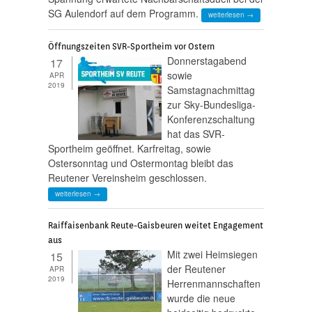
SG Aulendorf auf dem Programm.
weiterlesen →
Öffnungszeiten SVR-Sportheim vor Ostern
Donnerstagabend
17
sowie
APR
2019
Samstagnachmittag
zur Sky-Bundesliga-
Konferenzschaltung
hat das SVR-
Sportheim geöffnet. Karfreitag, sowie
Ostersonntag und Ostermontag bleibt das
Reutener Vereinsheim geschlossen.
weiterlesen →
Raiffaisenbank Reute-Gaisbeuren weitet Engagement
aus
Mit zwei Heimsiegen
15
der Reutener
APR
2019
Herrenmannschaften
wurde die neue