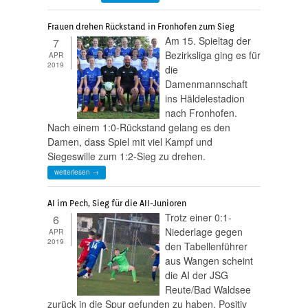
Frauen drehen Rückstand in Fronhofen zum Sieg
Am 15. Spieltag der
7
Bezirksliga ging es für
APR
2019
die
Damenmannschaft
ins Häldelestadion
nach Fronhofen.
Nach einem 1:0-Rückstand gelang es den
Damen, dass Spiel mit viel Kampf und
Siegeswille zum 1:2-Sieg zu drehen.
weiterlesen →
AI im Pech, Sieg für die AII-Junioren
Trotz einer 0:1-
6
Niederlage gegen
APR
2019
den Tabellenführer
aus Wangen scheint
die AI der JSG
Reute/Bad Waldsee
zurück in die Spur gefunden zu haben. Positiv