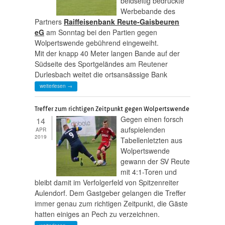
beidseitig bedruckte
Werbebande des
Partners
Raiffeisenbank Reute-Gaisbeuren
eG
am Sonntag bei den Partien gegen
Wolpertswende gebührend eingeweiht.
Mit der knapp 40 Meter langen Bande auf der
Südseite des Sportgeländes am Reutener
Durlesbach weitet die ortsansässige Bank
weiterlesen →
Treffer zum richtigen Zeitpunkt gegen Wolpertswende
Gegen einen forsch
14
aufspielenden
APR
2019
Tabellenletzten aus
Wolpertswende
gewann der SV Reute
mit 4:1-Toren und
bleibt damit im Verfolgerfeld von Spitzenreiter
Aulendorf. Dem Gastgeber gelangen die Treffer
immer genau zum richtigen Zeitpunkt, die Gäste
hatten einiges an Pech zu verzeichnen.