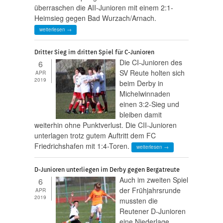
überraschen die AII-Junioren mit einem 2:1-
Heimsieg gegen Bad Wurzach/Arnach.
weiterlesen →
Dritter Sieg im dritten Spiel für C-Junioren
Die CI-Junioren des
6
SV Reute holten sich
APR
2019
beim Derby in
Michelwinnaden
einen 3:2-Sieg und
bleiben damit
weiterhin ohne Punktverlust. Die CII-Junioren
unterlagen trotz gutem Auftritt dem FC
Friedrichshafen mit 1:4-Toren.
weiterlesen →
D-Junioren unterliegen im Derby gegen Bergatreute
Auch im zweiten Spiel
6
der Frühjahrsrunde
APR
2019
mussten die
Reutener D-Junioren
eine Niederlage