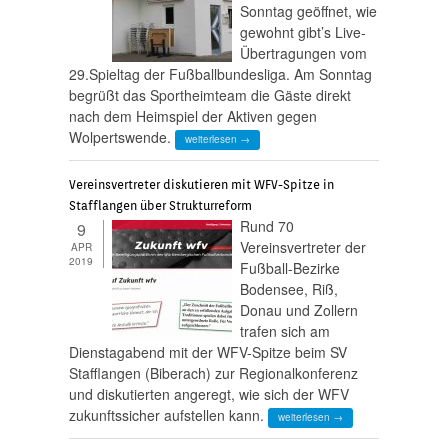
Sonntag geöffnet, wie
gewohnt gibt’s Live-
Übertragungen vom
29.Spieltag der Fußballbundesliga. Am Sonntag
begrüßt das Sportheimteam die Gäste direkt
nach dem Heimspiel der Aktiven gegen
Wolpertswende.
weiterlesen →
Vereinsvertreter diskutieren mit WFV-Spitze in
Stafflangen über Strukturreform
Rund 70
9
Vereinsvertreter der
APR
2019
Fußball-Bezirke
Bodensee, Riß,
Donau und Zollern
trafen sich am
Dienstagabend mit der WFV-Spitze beim SV
Stafflangen (Biberach) zur Regionalkonferenz
und diskutierten angeregt, wie sich der WFV
zukunftssicher aufstellen kann.
weiterlesen →