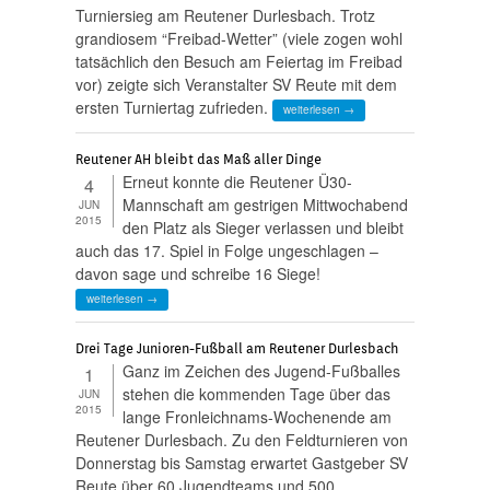
Turniersieg am Reutener Durlesbach. Trotz
grandiosem “Freibad-Wetter” (viele zogen wohl
tatsächlich den Besuch am Feiertag im Freibad
vor) zeigte sich Veranstalter SV Reute mit dem
ersten Turniertag zufrieden.
weiterlesen →
Reutener AH bleibt das Maß aller Dinge
Erneut konnte die Reutener Ü30-
4
Mannschaft am gestrigen Mittwochabend
JUN
2015
den Platz als Sieger verlassen und bleibt
auch das 17. Spiel in Folge ungeschlagen –
davon sage und schreibe 16 Siege!
weiterlesen →
Drei Tage Junioren-Fußball am Reutener Durlesbach
Ganz im Zeichen des Jugend-Fußballes
1
stehen die kommenden Tage über das
JUN
2015
lange Fronleichnams-Wochenende am
Reutener Durlesbach. Zu den Feldturnieren von
Donnerstag bis Samstag erwartet Gastgeber SV
Reute über 60 Jugendteams und 500