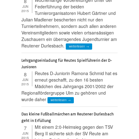
8
Federführung der beiden
JUN
2015
Turnierorganisatoren Hubert Gärtner und
Julian Madlener bescherten nicht nur den
Turnierteilnehmern, sondern auch allen anderen
Vereinsmitgliedern sowie vielen ortsansässigen
Zuschauern ein überragendes Jugendturnier am
Reutener Durlesbach.
weiterlesen →
Lehrgangseinladung für Reutes Spielführerin der D-
Junioren
Reutes D-Juniorin Ramona Schmid hat es
8
erneut geschafft, zu den 16 besten
JUN
2015
Mädchen des Jahrgangs 2001/2002 der
Regionalfördergruppe Ulm zu gehören und
wurde daher
weiterlesen →
Das kleine Fußballmärchen am Reutener Durlesbach
geht in Erfüllung
Mit einem 2:0-Heimsieg gegen den TSV
7
Berg II sicherte sich der SV Reute am
JUN
2015