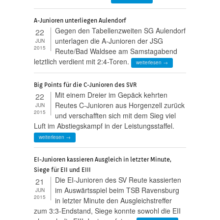
A-Junioren unterliegen Aulendorf
Gegen den Tabellenzweiten SG Aulendorf
22
unterlagen die A-Junioren der JSG
JUN
2015
Reute/Bad Waldsee am Samstagabend
letztlich verdient mit 2:4-Toren.
weiterlesen →
Big Points für die C-Junioren des SVR
Mit einem Dreier im Gepäck kehrten
22
Reutes C-Junioren aus Horgenzell zurück
JUN
2015
und verschafften sich mit dem Sieg viel
Luft im Abstiegskampf in der Leistungsstaffel.
weiterlesen →
EI-Junioren kassieren Ausgleich in letzter Minute,
Siege für EII und EIII
Die EI-Junioren des SV Reute kassierten
21
im Auswärtsspiel beim TSB Ravensburg
JUN
2015
in letzter Minute den Ausgleichstreffer
zum 3:3-Endstand, Siege konnte sowohl die EII