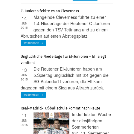
C-Junioren fehlte es an Cleverness
Mangelnde Cleverness führte zu einer
14
1:4-Niederlage der Reutener C-Junioren
JUN
2015
gegen den TSV Tettnang und zu einem
Abrutschen auf einen Abstiegsplatz.
weiterlesen →
Unglückliche Niederlage für EI-Junioren – EII siegt
verdient
Die Reutener EI-Junioren haben am
13
5.Spieltag unglücklich mit 3:4 gegen die
JUN
2015
SG Aulendorf I verloren, die EII kam
dagegen mit einem Sieg aus Aitrach zurück.
weiterlesen →
Real-Madrid-Fußballschule kommt nach Reute
In der letzten Woche
11
der diesjährigen
JUN
2015
Sommerferien
(07.-11. September