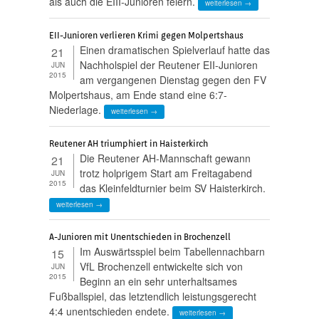
als auch die EIII-Junioren feiern.
weiterlesen →
EII-Junioren verlieren Krimi gegen Molpertshaus
Einen dramatischen Spielverlauf hatte das
21
Nachholspiel der Reutener EII-Junioren
JUN
2015
am vergangenen Dienstag gegen den FV
Molpertshaus, am Ende stand eine 6:7-
Niederlage.
weiterlesen →
Reutener AH triumphiert in Haisterkirch
Die Reutener AH-Mannschaft gewann
21
trotz holprigem Start am Freitagabend
JUN
2015
das Kleinfeldturnier beim SV Haisterkirch.
weiterlesen →
A-Junioren mit Unentschieden in Brochenzell
Im Auswärtsspiel beim Tabellennachbarn
15
VfL Brochenzell entwickelte sich von
JUN
2015
Beginn an ein sehr unterhaltsames
Fußballspiel, das letztendlich leistungsgerecht
4:4 unentschieden endete.
weiterlesen →