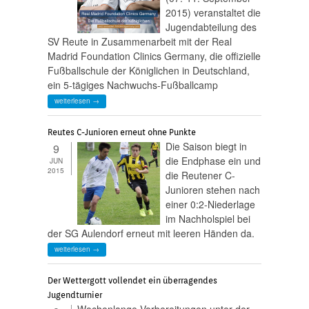
2015) veranstaltet die
Jugendabteilung des
SV Reute in Zusammenarbeit mit der Real
Madrid Foundation Clinics Germany, die offizielle
Fußballschule der Königlichen in Deutschland,
ein 5-tägiges Nachwuchs-Fußballcamp
weiterlesen →
Reutes C-Junioren erneut ohne Punkte
Die Saison biegt in
9
die Endphase ein und
JUN
2015
die Reutener C-
Junioren stehen nach
einer 0:2-Niederlage
im Nachholspiel bei
der SG Aulendorf erneut mit leeren Händen da.
weiterlesen →
Der Wettergott vollendet ein überragendes
Jugendturnier
Wochenlange Vorbereitungen unter der