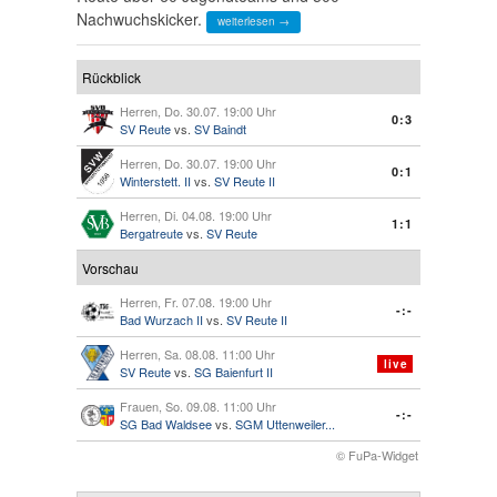
Nachwuchskicker.
weiterlesen →
Rückblick
Herren, Do. 30.07. 19:00 Uhr
0:3
SV Reute
vs.
SV Baindt
Herren, Do. 30.07. 19:00 Uhr
0:1
Winterstett. II
vs.
SV Reute II
Herren, Di. 04.08. 19:00 Uhr
1:1
Bergatreute
vs.
SV Reute
Vorschau
Herren, Fr. 07.08. 19:00 Uhr
-:-
Bad Wurzach II
vs.
SV Reute II
Herren, Sa. 08.08. 11:00 Uhr
live
SV Reute
vs.
SG Baienfurt II
Frauen, So. 09.08. 11:00 Uhr
-:-
SG Bad Waldsee
vs.
SGM Uttenweiler...
© FuPa-Widget